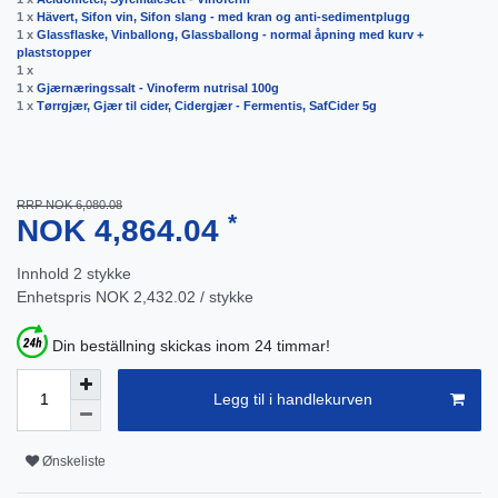
1 x
Hävert, Sifon vin, Sifon slang - med kran og anti-sedimentplugg
1 x
Glassflaske, Vinballong, Glassballong - normal åpning med kurv +
plaststopper
1 x
1 x
Gjærnæringssalt - Vinoferm nutrisal 100g
1 x
Tørrgjær, Gjær til cider, Cidergjær - Fermentis, SafCider 5g
RRP NOK 6,080.08
*
NOK 4,864.04
Innhold
2
stykke
Enhetspris
NOK 2,432.02 / stykke
Din beställning skickas inom 24 timmar!
Legg til i handlekurven
Ønskeliste