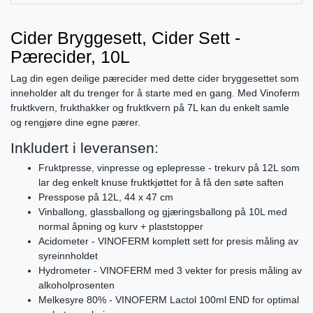
Cider Bryggesett, Cider Sett -
Pærecider, 10L
Lag din egen deilige pærecider med dette cider bryggesettet som
inneholder alt du trenger for å starte med en gang. Med Vinoferm
fruktkvern, frukthakker og fruktkvern på 7L kan du enkelt samle
og rengjøre dine egne pærer.
Inkludert i leveransen:
Fruktpresse, vinpresse og eplepresse - trekurv på 12L som
lar deg enkelt knuse fruktkjøttet for å få den søte saften
Presspose på 12L, 44 x 47 cm
Vinballong, glassballong og gjæringsballong på 10L med
normal åpning og kurv + plaststopper
Acidometer - VINOFERM komplett sett for presis måling av
syreinnholdet
Hydrometer - VINOFERM med 3 vekter for presis måling av
alkoholprosenten
Melkesyre 80% - VINOFERM Lactol 100ml END for optimal