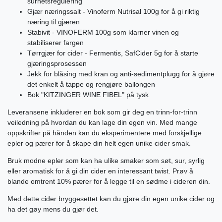
surhetsregulering
Gjær næringssalt - Vinoferm Nutrisal 100g for å gi riktig
næring til gjæren
Stabivit - VINOFERM 100g som klarner vinen og
stabiliserer fargen
Tørrgjær for cider - Fermentis, SafCider 5g for å starte
gjæringsprosessen
Jekk for blåsing med kran og anti-sedimentplugg for å gjøre
det enkelt å tappe og rengjøre ballongen
Bok "KITZINGER WINE FIBEL" på tysk
Leveransene inkluderer en bok som gir deg en trinn-for-trinn
veiledning på hvordan du kan lage din egen vin. Med mange
oppskrifter på hånden kan du eksperimentere med forskjellige
epler og pærer for å skape din helt egen unike cider smak.
Bruk modne epler som kan ha ulike smaker som søt, sur, syrlig
eller aromatisk for å gi din cider en interessant twist. Prøv å
blande omtrent 10% pærer for å legge til en sødme i cideren din.
Med dette cider bryggesettet kan du gjøre din egen unike cider og
ha det gøy mens du gjør det.