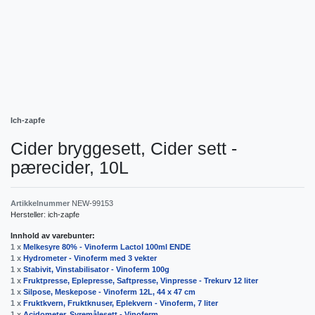
Ich-zapfe
Cider bryggesett, Cider sett -
pærecider, 10L
Artikkelnummer
NEW-99153
Hersteller:
ich-zapfe
Innhold av varebunter:
1 x
Melkesyre 80% - Vinoferm Lactol 100ml ENDE
1 x
Hydrometer - Vinoferm med 3 vekter
1 x
Stabivit, Vinstabilisator - Vinoferm 100g
1 x
Fruktpresse, Eplepresse, Saftpresse, Vinpresse - Trekurv 12 liter
1 x
Silpose, Meskepose - Vinoferm 12L, 44 x 47 cm
1 x
Fruktkvern, Fruktknuser, Eplekvern - Vinoferm, 7 liter
1 x
Acidometer, Syremålesett - Vinoferm