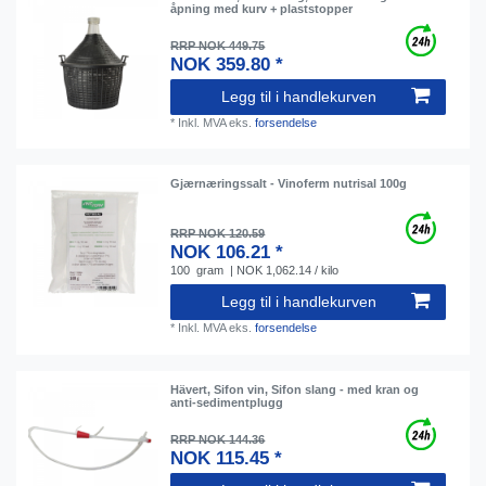
åpning med kurv + plaststopper
RRP NOK 449.75
NOK 359.80 *
Legg til i handlekurven
*
Inkl. MVA
eks.
forsendelse
Gjærnæringssalt - Vinoferm nutrisal 100g
RRP NOK 120.59
NOK 106.21 *
100
gram
| NOK 1,062.14 / kilo
Legg til i handlekurven
*
Inkl. MVA
eks.
forsendelse
Hävert, Sifon vin, Sifon slang - med kran og
anti-sedimentplugg
RRP NOK 144.36
NOK 115.45 *