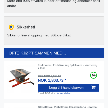
Mere end 90% af vores kunder er tilfredse og anbefaler os til
andre.
Sikkerhed
Sikker online shopping med SSL-certifikat.
OFTE KJØPT SAMMEN MED...
Fruktkvern, Fruktknuser, Eplekvern - Vinoferm,
7 liter
RRP NOK 2,254.68
NOK 1,803.73 *
Legg til i handlekurven
*
Inkl. MVA
eks.
forsendelse
Glassflaske, Vinballong, Glassballong - normal