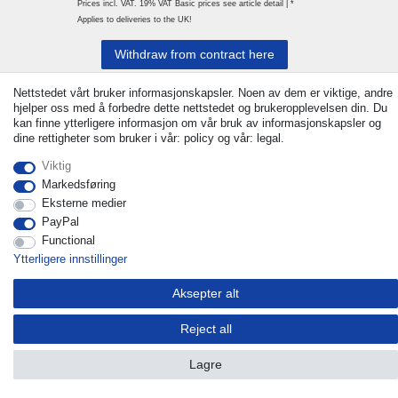
Prices incl. VAT. 19% VAT Basic prices see article detail | *
Applies to deliveries to the UK!
Withdraw from contract here
Nettstedet vårt bruker informasjonskapsler. Noen av dem er viktige, andre
Ta kontakt med
hjelper oss med å forbedre dette nettstedet og brukeropplevelsen din. Du
kan finne ytterligere informasjon om vår bruk av informasjonskapsler og
dine rettigheter som bruker i vår: policy og vår: legal.
Viktig
Markedsføring
Eksterne medier
PayPal
Functional
Ytterligere innstillinger
Aksepter alt
Reject all
Lagre