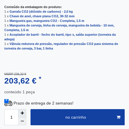
Conteúdo da embalagem do produto:
1 x
Garrafa CO2 (dióxido de carbono) - 2,0 kg
1 x
Сhave de anel, chave plana CO2, 30-32 mm
1 x
Mangueira gas, mangueira CO2 - Completa, 1.5 m
1 x
Mangueira de cerveja, linha de cerveja, mangueira de bebida - 10 mm,
Completa, 1.5 m
1 x
Acoplador de barril - fecho do barril, tipo s, saída superior (torneira da
adega)
1 x
Válvula redutora de pressão, regulador de pressão CO2 para sistema de
torneira de cerveja, 3 bar, 1 linha
MSRP 236,32 €
*
203,62 €
conteúdo
1
peça
Prazo de entrega de 2 semanas!
no carrinho