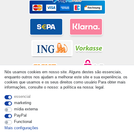
Nós usamos cookies em nosso site. Alguns destes são essenciais,
enquanto outros nos ajudam a melhorar este site e sua experiência. os
cookies que usamos e os seus direitos como usuário Para obter mais
© Copyright 2026 | Todos os direitos reservados. - All rights
informações, consulte o nosso: a política ea nossa: legal.
reserved. Prices incl. VAT. 19% VAT Basic prices see article detail
| * Applies to deliveries to the UK!
essencial
marketing
mídia externa
PayPal
Functional
Mais configurações