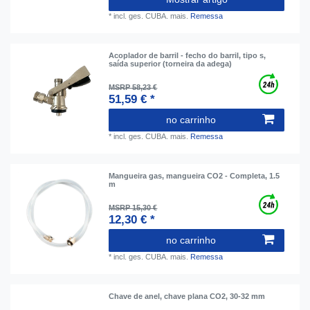
*
incl. ges. CUBA.
mais.
Remessa
Acoplador de barril - fecho do barril, tipo s,
saída superior (torneira da adega)
MSRP 58,23 €
51,59 € *
no carrinho
*
incl. ges. CUBA.
mais.
Remessa
Mangueira gas, mangueira CO2 - Completa, 1.5
m
MSRP 15,30 €
12,30 € *
no carrinho
*
incl. ges. CUBA.
mais.
Remessa
Сhave de anel, chave plana CO2, 30-32 mm