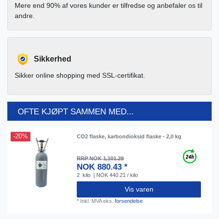
Mere end 90% af vores kunder er tilfredse og anbefaler os til
andre.
Sikkerhed
Sikker online shopping med SSL-certifikat.
OFTE KJØPT SAMMEN MED...
-20%
CO2 flaske, karbondioksid flaske - 2,0 kg
RRP NOK 1,101.29
NOK 880.43 *
2
kilo
| NOK 440.21 / kilo
Vis varen
*
Inkl. MVA
eks.
forsendelse