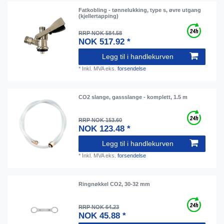
Fatkobling - tønnelukking, type s, øvre utgang
(kjellertapping)
RRP NOK 584.58
NOK 517.92 *
Legg til i handlekurven
*
Inkl. MVA
eks.
forsendelse
CO2 slange, gassslange - komplett, 1.5 m
RRP NOK 153.60
NOK 123.48 *
Legg til i handlekurven
*
Inkl. MVA
eks.
forsendelse
Ringnøkkel CO2, 30-32 mm
RRP NOK 64.23
NOK 45.88 *