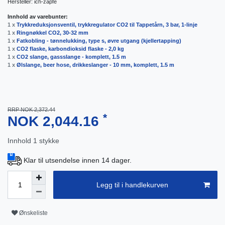
Hersteller:
ich-zapfe
Innhold av varebunter:
1 x
Trykkreduksjonsventil, trykkregulator CO2 til Tappetårn, 3 bar, 1-linje
1 x
Ringnøkkel CO2, 30-32 mm
1 x
Fatkobling - tønnelukking, type s, øvre utgang (kjellertapping)
1 x
CO2 flaske, karbondioksid flaske - 2,0 kg
1 x
CO2 slange, gassslange - komplett, 1.5 m
1 x
Ølslange, beer hose, drikkeslanger - 10 mm, komplett, 1.5 m
RRP NOK 2,372.44
*
NOK 2,044.16
Innhold
1
stykke
Klar til utsendelse innen 14 dager.
Legg til i handlekurven
Ønskeliste