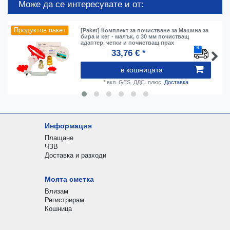
Може да се интересувате и от:
Продуктов пакет
[Paket] Комплект за почистване за Машина за
бира и кег - малък, с 30 мм почистващ
адаптер, четки и почистващ прах
33,76 € *
в кошницата
*
вкл. GES. ДДС.
плюс.
Доставка
Информация
Плащане
ЧЗВ
Доставка и разходи
Моята сметка
Влизам
Регистрирам
Кошница