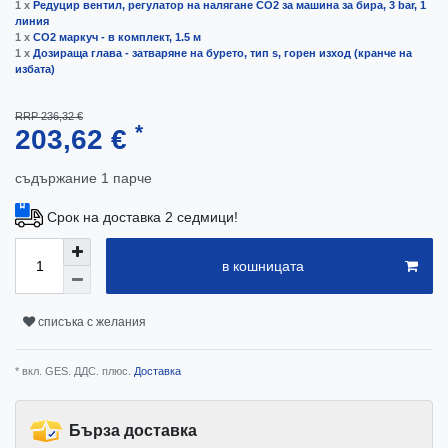
1 x
Редуцир вентил, регулатор на налягане CO2 за машина за бира, 3 bar, 1
линия
1 x
CO2 маркуч - в комплект, 1.5 м
1 x
Дозираща глава - затваряне на бурето, тип s, горен изход (кранче на
избата)
RRP 236,32 €
*
203,62 €
съдържание
1
парче
Срок на доставка 2 седмици!
в кошницата
списъка с желания
* вкл. GES. ДДС. плюс.
Доставка
Бърза доставка