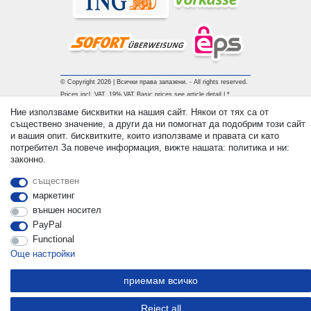
© Copyright 2026 | Всички права запазени. - All rights reserved.
Prices incl. VAT. 19% VAT Basic prices see article detail | *
Applies to deliveries to the UK!
Ние използваме бисквитки на нашия сайт. Някои от тях са от
съществено значение, а други да ни помогнат да подобрим този сайт
и вашия опит. бисквитките, които използваме и правата си като
контакт
Withdraw from contract here
потребител За повече информация, вижте нашата: политика и ни:
законно.
съществен
маркетинг
външен носител
PayPal
Functional
Още настройки
приемам всичко
Reject all