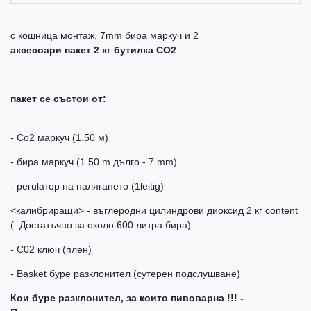
с кошница монтаж, 7mm бира маркуч и 2
аксесоари пакет 2 кг бутилка СО2
пакет се състои от:
- Co2 маркуч (1.50 м)
- бира маркуч (1.50 m дълго - 7 mm)
- регulатор на налягането (1leitig)
<калибриращи> - въглеродни цилиндрови диоксид 2 кг content
(. Достатъчно за около 600 литра бира)
- С02 ключ (плен)
- Basket буре разклонител (сутерен подслушване)
Кои буре разклонител, за които пивоварна !!! -