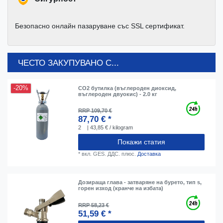
Безопасно онлайн пазаруване със SSL сертификат.
ЧЕСТО ЗАКУПУВАНО С...
-20%
CO2 бутилка (въглероден диоксид,
въглероден двуокис) - 2.0 кг
RRP 109,70 €
87,70 € *
2
| 43,85 € / kilogram
Покажи статия
*
вкл. GES. ДДС.
плюс.
Доставка
Дозираща глава - затваряне на бурето, тип s,
горен изход (кранче на избата)
RRP 58,23 €
51,59 € *