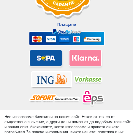
Плащане
© Copyright 2026 | Всички права запазени. - All rights reserved.
Ние използваме бисквитки на нашия сайт. Някои от тях са от
Prices incl. VAT. 19% VAT Basic prices see article detail | *
съществено значение, а други да ни помогнат да подобрим този сайт
Applies to deliveries to the UK!
и вашия опит. бисквитките, които използваме и правата си като
потребител За повече информация, вижте нашата: политика и ни: