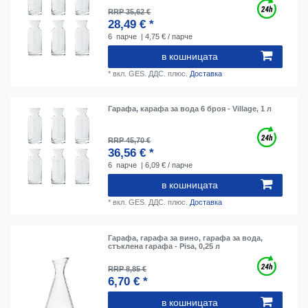
RRP 35,62 €
28,49 € *
6
парче
| 4,75 € / парче
в кошницата
*
вкл. GES. ДДС.
плюс.
Доставка
Гарафа, карафа за вода 6 броя - Village, 1 л
RRP 45,70 €
36,56 € *
6
парче
| 6,09 € / парче
в кошницата
*
вкл. GES. ДДС.
плюс.
Доставка
Гарафа, гарафа за вино, гарафа за вода,
стъклена гарафа - Pisa, 0,25 л
RRP 8,85 €
6,70 € *
в кошницата