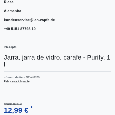
Riesa
Alemanha
kundenservice@ich-zapfe.de
+49 5151 87798 10
Ich-zapfe
Jarra, jarra de vidro, carafe - Purity, 1
l
número de item
NEW-8870
Fabricante:
ich-zapfe
MSRP 16,24 €
*
12,99 €