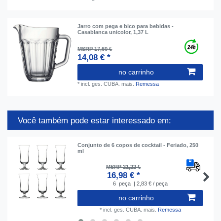
Jarro com pega e bico para bebidas -
Casablanca unicolor, 1,37 L
MSRP 17,60 €
14,08 € *
no carrinho
*
incl. ges. CUBA.
mais.
Remessa
Você também pode estar interessado em:
Conjunto de 6 copos de cocktail - Feriado, 250
ml
MSRP 21,22 €
16,98 € *
6
peça
| 2,83 € / peça
no carrinho
*
incl. ges. CUBA.
mais.
Remessa