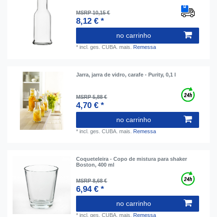
MSRP 10,15 €
8,12 € *
no carrinho
*
incl. ges. CUBA.
mais.
Remessa
Jarra, jarra de vidro, carafe - Purity, 0,1 l
MSRP 5,88 €
4,70 € *
no carrinho
*
incl. ges. CUBA.
mais.
Remessa
Coqueteleira - Copo de mistura para shaker
Boston, 400 ml
MSRP 8,68 €
6,94 € *
no carrinho
*
incl. ges. CUBA.
mais.
Remessa