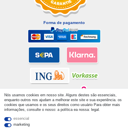
Forma de pagamento
Nós usamos cookies em nosso site. Alguns destes são essenciais,
enquanto outros nos ajudam a melhorar este site e sua experiência. os
cookies que usamos e os seus direitos como usuário Para obter mais
informações, consulte o nosso: a política ea nossa: legal.
© Copyright 2026 | Todos os direitos reservados. - All rights
reserved. Prices incl. VAT. 19% VAT Basic prices see article detail
essencial
| * Applies to deliveries to the UK!
marketing