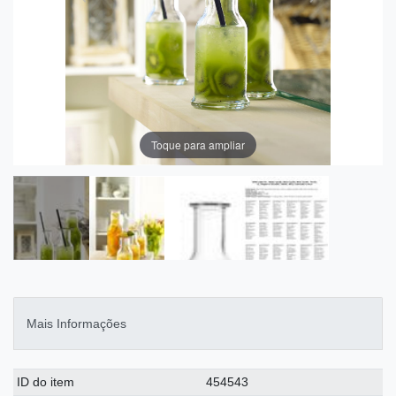
Toque para ampliar
Mais Informações
Ceres::Template.singleItemTechnicalDataAttribute
Ceres::Template.singleItemTechnicalDataValue
ID do item
454543