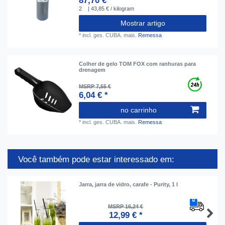
87,70 € *
2
| 43,85 € / kilogram
Mostrar artigo
*
incl. ges. CUBA.
mais.
Remessa
Colher de gelo TOM FOX com ranhuras para
drenagem
MSRP 7,55 €
6,04 € *
no carrinho
*
incl. ges. CUBA.
mais.
Remessa
Você também pode estar interessado em:
Jarra, jarra de vidro, carafe - Purity, 1 l
MSRP 16,24 €
12,99 € *