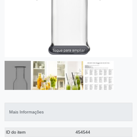
Toque para ampliar
Mais Informações
Ceres::Template.singleItemTechnicalDataAttribute
Ceres::Template.singleItemTechnicalDataValue
ID do item
454544