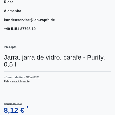
Riesa
Alemanha
kundenservice@ich-zapfe.de
+49 5151 87798 10
Ich-zapfe
Jarra, jarra de vidro, carafe - Purity,
0,5 l
número de item
NEW-8871
Fabricante:
ich-zapfe
MSRP 10,15 €
*
8,12 €