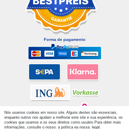
Forma de pagamento
Nós usamos cookies em nosso site. Alguns destes são essenciais,
enquanto outros nos ajudam a melhorar este site e sua experiência. os
cookies que usamos e os seus direitos como usuário Para obter mais
informações, consulte o nosso: a política ea nossa: legal.
© Copyright 2026 | Todos os direitos reservados. - All rights