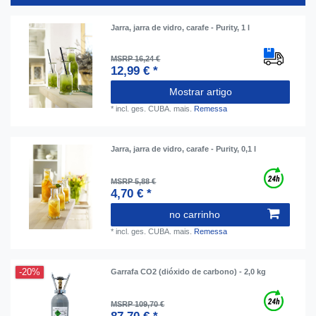
Jarra, jarra de vidro, carafe - Purity, 1 l
MSRP 16,24 €
12,99 € *
Mostrar artigo
*
incl. ges. CUBA.
mais.
Remessa
Jarra, jarra de vidro, carafe - Purity, 0,1 l
MSRP 5,88 €
4,70 € *
no carrinho
*
incl. ges. CUBA.
mais.
Remessa
-20%
Garrafa CO2 (dióxido de carbono) - 2,0 kg
MSRP 109,70 €