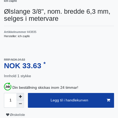
Ich-zapfe
Ølslange 3/8", nom. bredde 6,3 mm,
selges i metervare
Artikkelnummer
443835
Hersteller:
ich-zapfe
RRP NOK 34.53
*
NOK 33.63
Innhold
1
stykke
Din beställning skickas inom 24 timmar!
Legg til i handlekurven
Ønskeliste