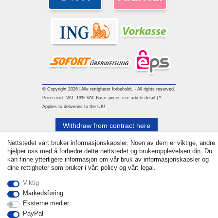
© Copyright 2026 | Alle rettigheter forbeholdt. - All rights reserved.
Prices incl. VAT. 19% VAT Basic prices see article detail | *
Applies to deliveries to the UK!
Withdraw from contract here
Nettstedet vårt bruker informasjonskapsler. Noen av dem er viktige, andre
Ta kontakt med
hjelper oss med å forbedre dette nettstedet og brukeropplevelsen din. Du
kan finne ytterligere informasjon om vår bruk av informasjonskapsler og
dine rettigheter som bruker i vår: policy og vår: legal.
Viktig
Markedsføring
Eksterne medier
PayPal