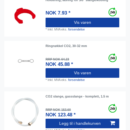
Holdering, låsring for 3/8" slange/kobling
NOK 7.93 *
Vis varen
*
Inkl. MVA
eks.
forsendelse
Ringnøkkel CO2, 30-32 mm
RRP NOK 64.23
NOK 45.88 *
Vis varen
*
Inkl. MVA
eks.
forsendelse
CO2 slange, gassslange - komplett, 1.5 m
RRP NOK 153.60
NOK 123.48 *
Legg til i handlekurven