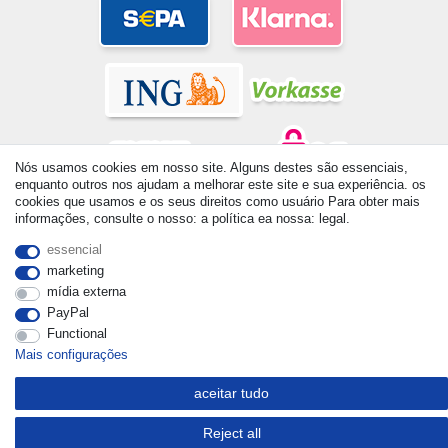
Nós usamos cookies em nosso site. Alguns destes são essenciais,
enquanto outros nos ajudam a melhorar este site e sua experiência. os
cookies que usamos e os seus direitos como usuário Para obter mais
© Copyright 2026 | Todos os direitos reservados. - All rights
informações, consulte o nosso: a política ea nossa: legal.
reserved. Prices incl. VAT. 19% VAT Basic prices see article detail
| * Applies to deliveries to the UK!
essencial
marketing
mídia externa
PayPal
Functional
Mais configurações
aceitar tudo
Reject all