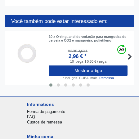
Você também pode estar interessado em:
10 x O-ring, anel de vedação para mangueira de
cerveja e CO2 e mangueira, polietileno
MSRP 3,63 €
2,96 € *
10
peça
| 0,30 € / peça
Mostrar artigo
*
incl. ges. CUBA.
mais.
Remessa
Informations
Forma de pagamento
FAQ
Custos de remessa
Minha conta