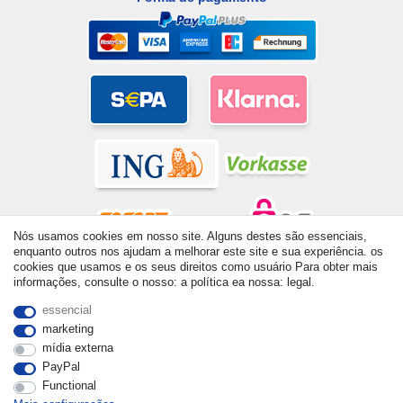
Nós usamos cookies em nosso site. Alguns destes são essenciais,
enquanto outros nos ajudam a melhorar este site e sua experiência. os
cookies que usamos e os seus direitos como usuário Para obter mais
© Copyright 2026 | Todos os direitos reservados. - All rights
informações, consulte o nosso: a política ea nossa: legal.
reserved. Prices incl. VAT. 19% VAT Basic prices see article detail
| * Applies to deliveries to the UK!
essencial
marketing
mídia externa
PayPal
Functional