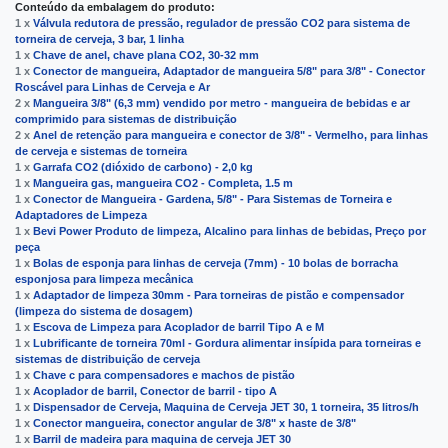
Conteúdo da embalagem do produto:
1 x
Válvula redutora de pressão, regulador de pressão CO2 para sistema de
torneira de cerveja, 3 bar, 1 linha
1 x
Сhave de anel, chave plana CO2, 30-32 mm
1 x
Conector de mangueira, Adaptador de mangueira 5/8" para 3/8" - Conector
Roscável para Linhas de Cerveja e Ar
2 x
Mangueira 3/8" (6,3 mm) vendido por metro - mangueira de bebidas e ar
comprimido para sistemas de distribuição
2 x
Anel de retenção para mangueira e conector de 3/8" - Vermelho, para linhas
de cerveja e sistemas de torneira
1 x
Garrafa CO2 (dióxido de carbono) - 2,0 kg
1 x
Mangueira gas, mangueira CO2 - Completa, 1.5 m
1 x
Conector de Mangueira - Gardena, 5/8" - Para Sistemas de Torneira e
Adaptadores de Limpeza
1 x
Bevi Power Produto de limpeza, Alcalino para linhas de bebidas, Preço por
peça
1 x
Bolas de esponja para linhas de cerveja (7mm) - 10 bolas de borracha
esponjosa para limpeza mecânica
1 x
Adaptador de limpeza 30mm - Para torneiras de pistão e compensador
(limpeza do sistema de dosagem)
1 x
Escova de Limpeza para Acoplador de barril Tipo A e M
1 x
Lubrificante de torneira 70ml - Gordura alimentar insípida para torneiras e
sistemas de distribuição de cerveja
1 x
Chave c para compensadores e machos de pistão
1 x
Acoplador de barril, Conector de barril - tipo A
1 x
Dispensador de Cerveja, Maquina de Cerveja JET 30, 1 torneira, 35 litros/h
1 x
Conector mangueira, conector angular de 3/8" x haste de 3/8"
1 x
Barril de madeira para maquina de cerveja JET 30