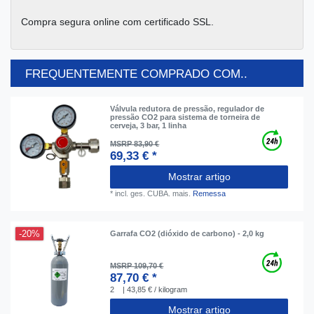
Compra segura online com certificado SSL.
FREQUENTEMENTE COMPRADO COM..
Válvula redutora de pressão, regulador de
pressão CO2 para sistema de torneira de
cerveja, 3 bar, 1 linha
MSRP 83,90 €
69,33 € *
Mostrar artigo
*
incl. ges. CUBA.
mais.
Remessa
-20%
Garrafa CO2 (dióxido de carbono) - 2,0 kg
MSRP 109,70 €
87,70 € *
2
| 43,85 € / kilogram
Mostrar artigo