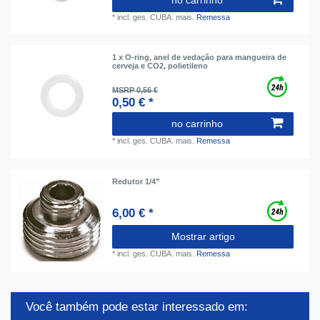
*
incl. ges. CUBA.
mais.
Remessa
1 x O-ring, anel de vedação para mangueira de
cerveja e CO2, polietileno
MSRP 0,56 €
0,50 € *
no carrinho
*
incl. ges. CUBA.
mais.
Remessa
Redutor 1/4”
6,00 € *
Mostrar artigo
*
incl. ges. CUBA.
mais.
Remessa
Você também pode estar interessado em: