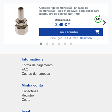
Conector de compressão, Encaixe de
compressão - Aço inoxidável, com bocal para
mangueira de cerveja NW 7 mm
MSRP 3,11 €
2,49 € *
no carrinho
*
incl. ges. CUBA.
mais.
Remessa
Informations
Forma de pagamento
FAQ
Custos de remessa
Minha conta
Conecte-se
Registro
Cesta
legal