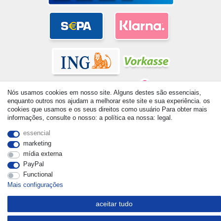
Nós usamos cookies em nosso site. Alguns destes são essenciais,
enquanto outros nos ajudam a melhorar este site e sua experiência. os
cookies que usamos e os seus direitos como usuário Para obter mais
informações, consulte o nosso: a política ea nossa: legal.
© Copyright 2026 | Todos os direitos reservados. - All rights
reserved. Prices incl. VAT. 19% VAT Basic prices see article detail
essencial
| * Applies to deliveries to the UK!
marketing
mídia externa
PayPal
Functional
Mais configurações
aceitar tudo