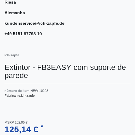
Riesa
Alemanha
kundenservice@ich-zapfe.de
+49 5151 87798 10
Ich-zapfe
Extintor - FB3EASY com suporte de
parede
número de item
NEW-10223
Fabricante:
ich-zapfe
MSRP 152,95 €
*
125,14 €