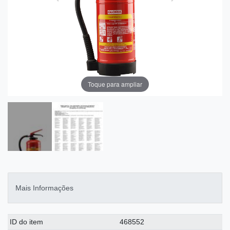
Toque para ampliar
Mais Informações
Ceres::Template.singleItemTechnicalDataAttribute
Ceres::Template.singleItemTechnicalDataValue
ID do item
468552