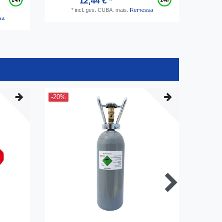
12,44 € *
*
incl. ges. CUBA.
mais.
Remessa
sa
-20%