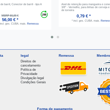
de barril, Conector de barril - tipo A
Anel de retenção para mangueira e cone
3/8" - Vermelho, para linhas de cerveja 
de torneira
0,79 € *
MSRP 60,00 €
56,00 € *
*
incl. ges. CUBA.
mais.
Remes
incl. ges. CUBA.
mais.
Remessa
ta
legal
Remessa
Membro
Direitos de
cancelamento
Política de
Privacidade
Divulgação legal
Condições Gerais
Forma de pagamento