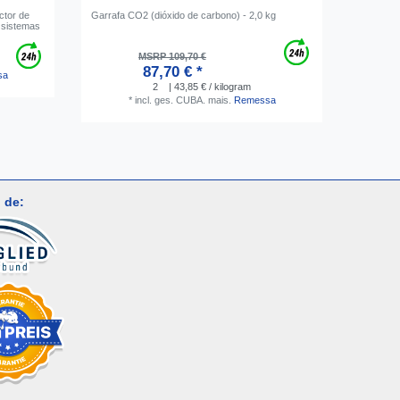
ctor de
Garrafa CO2 (dióxido de carbono) - 2,0 kg
Acoplador
e sistemas
Matic tip
inoxidáve
MSRP 109,70 €
87,70 € *
sa
2
| 43,85 € / kilogram
*
incl. ges. CUBA.
mais.
Remessa
 de: