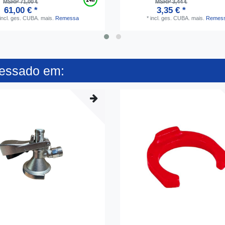
MSRP 71,00 €
MSRP 3,44 €
61,00 € *
3,35 € *
incl. ges. CUBA.
mais.
Remessa
*
incl. ges. CUBA.
mais.
Remes
ressado em: