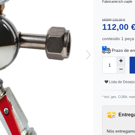
Fabricante:
ich-zapfe
MSRP 120,00 €
112,00 
conteúdo
1
peça
Prazo de en
Lista de Desejo
* incl. ges. CUBA. mai
Entreg
Nós entregamo