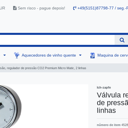
EUR
Sem risco - pague depois!
+49(5151)87798-77 / seg.-F
e
Aquecedores de vinho quente
Maquina de cer
ssão, regulador de pressão CO2 Premium Micro Matic, 2 linhas
Ich-zapfe
Válvula r
de press
linhas
número de item
452