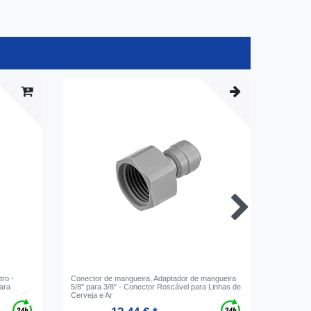
ro -
Conector de mangueira, Adaptador de mangueira
Anel de 
ara
5/8" para 3/8" - Conector Roscável para Linhas de
3/8" - Ve
Cerveja e Ar
de tornei