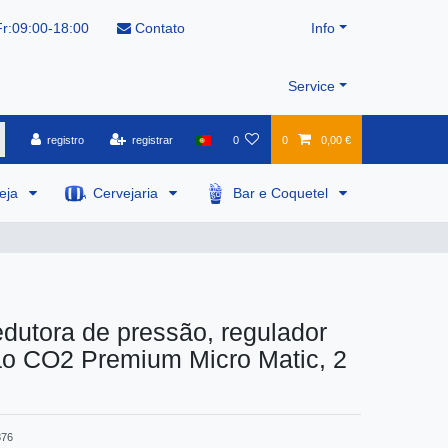
r:09:00-18:00
Contato
Info
Service
registro
registrar
0
0
0,00 €
veja
Cervejaria
Bar e Coquetel
edutora de pressão, regulador
ão CO2 Premium Micro Matic, 2
876