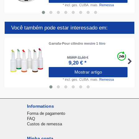
*
incl. ges. CUBA.
mais.
Remessa
Você também pode estar interessado em:
Garrafa-Pour cilindro mestre 1 litro
MSRP 11,50 €
9,20 € *
Mostrar artigo
*
incl. ges. CUBA.
mais.
Remessa
Informations
Forma de pagamento
FAQ
Custos de remessa
Minha conta