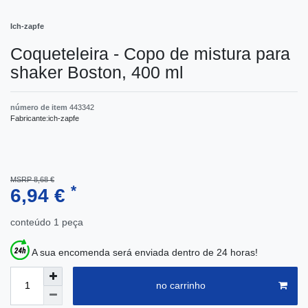
Ich-zapfe
Coqueteleira - Copo de mistura para
shaker Boston, 400 ml
número de item
443342
Fabricante:
ich-zapfe
MSRP 8,68 €
*
6,94 €
conteúdo
1
peça
A sua encomenda será enviada dentro de 24 horas!
no carrinho