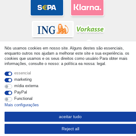
Nós usamos cookies em nosso site. Alguns destes são essenciais,
enquanto outros nos ajudam a melhorar este site e sua experiência. os
cookies que usamos e os seus direitos como usuário Para obter mais
informações, consulte o nosso: a política ea nossa: legal.
© Copyright 2026 | Todos os direitos reservados. - All rights
reserved. Prices incl. VAT. 19% VAT Basic prices see article detail
essencial
| * Applies to deliveries to the UK!
marketing
mídia externa
PayPal
Functional
Mais configurações
aceitar tudo
Reject all