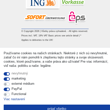
© Copyright 2026 | Všetky práva vyhradené. - All rights reserved.
Prices incl. VAT. 19% VAT Basic prices see article detail | *
Applies to deliveries to the UK!
Kontakt
Withdraw from contract here
Používame cookies na našich stránkach. Niektoré z nich sú nevyhnutné,
zatiaľ čo iní nám pomohli k zlepšeniu tejto stránky a svoje skúsenosti.
cookies, ktoré používame, a vaše práva ako užívateľ Pre viac informácií,
viď naša: politiku a naše: legálne.
nevyhnutný
marketing
externé médium
PayPal
Functional
Viac nastavení
prijať všetko