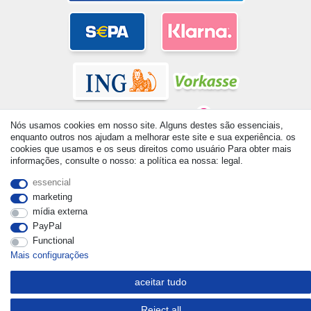
Nós usamos cookies em nosso site. Alguns destes são essenciais,
enquanto outros nos ajudam a melhorar este site e sua experiência. os
cookies que usamos e os seus direitos como usuário Para obter mais
informações, consulte o nosso: a política ea nossa: legal.
© Copyright 2026 | Todos os direitos reservados. - All rights
reserved. Prices incl. VAT. 19% VAT Basic prices see article detail
essencial
| * Applies to deliveries to the UK!
marketing
mídia externa
PayPal
Functional
Mais configurações
aceitar tudo
Reject all