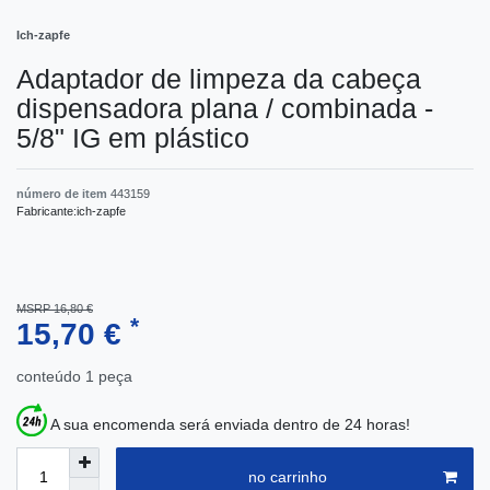
Ich-zapfe
Adaptador de limpeza da cabeça
dispensadora plana / combinada -
5/8" IG em plástico
número de item
443159
Fabricante:
ich-zapfe
MSRP 16,80 €
*
15,70 €
conteúdo
1
peça
A sua encomenda será enviada dentro de 24 horas!
no carrinho