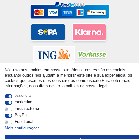
Nós usamos cookies em nosso site. Alguns destes são essenciais,
enquanto outros nos ajudam a melhorar este site e sua experiência. os
cookies que usamos e os seus direitos como usuário Para obter mais
informações, consulte o nosso: a política ea nossa: legal.
© Copyright 2026 | Todos os direitos reservados. - All rights
essencial
reserved. Prices incl. VAT. 19% VAT Basic prices see article detail
marketing
| * Applies to deliveries to the UK!
mídia externa
PayPal
Functional
Mais configurações