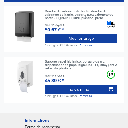
Doador de sabonete de hartie, doador de
sabonete de hartie, suporte para sabonete de
hartie - PQBMidiH, Midi, plástico, preto
MSRP 56,94 €
50,67 € *
Mostrar artigo
*
incl. ges. CUBA.
mais.
Remessa
Suporte papel higienico, porta rolos wc,
dispensador de papel higiénico - PQDuo, para 2
rolos, de plástico
MSRP 57,36 €
45,89 € *
no carrinho
*
incl. ges. CUBA.
mais.
Remessa
Informations
Forma de pagamento