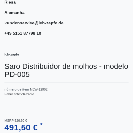
Riesa
Alemanha
kundenservice@ich-zapfe.de
+49 5151 87798 10
Ich-zapfe
Saro Distribuidor de molhos - modelo
PD-005
número de item
NEW-12902
Fabricante:
ich-zapfe
MSRP 526,60 €
*
491,50 €