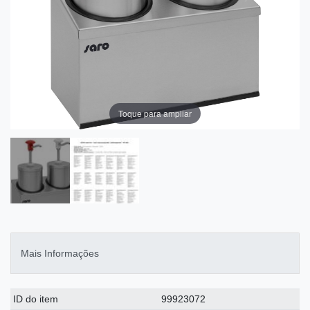
Toque para ampliar
Mais Informações
Ceres::Template.singleItemTechnicalDataAttribute
Ceres::Template.singleItemTechnicalDataValue
ID do item
99923072