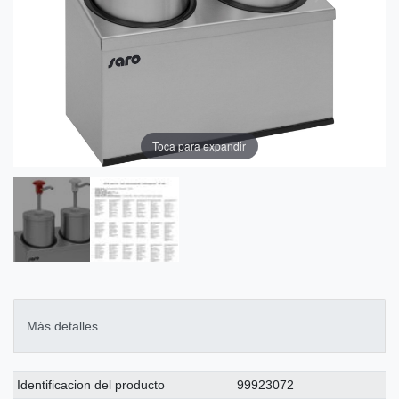
Toca para expandir
Más detalles
Ceres::Template.singleItemTechnicalDataAttribute
Ceres::Template.singleItemTechnicalDataValue
Identificacion del producto
99923072