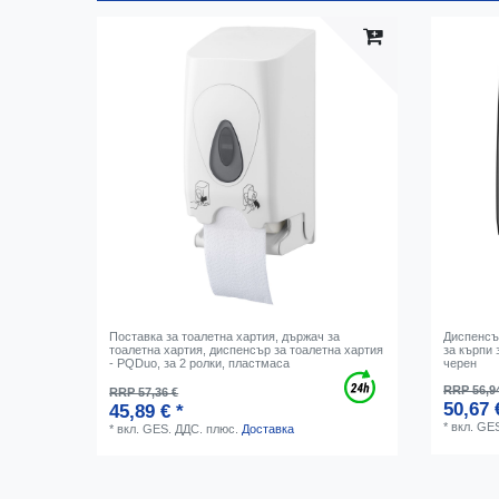
Поставка за тоалетна хартия, държач за
Диспенсър
тоалетна хартия, диспенсър за тоалетна хартия
за кърпи 
- PQDuo, за 2 ролки, пластмаса
черен
RRP 56,9
RRP 57,36 €
50,67 
45,89 € *
*
вкл. GE
*
вкл. GES. ДДС.
плюс.
Доставка