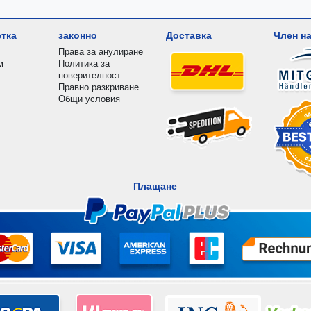
етка
законно
Доставка
Член на
Права за анулиране
м
Политика за
поверителност
Правно разкриване
Общи условия
Плащане