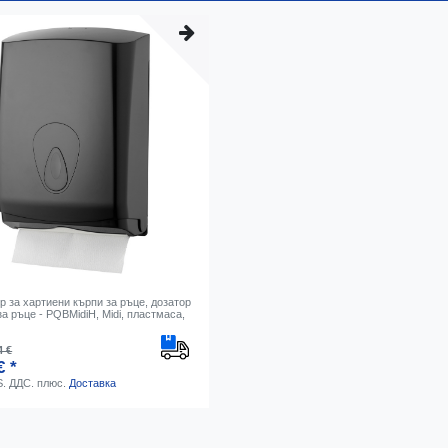
 за хартиени кърпи за ръце, дозатор
за ръце - PQBMidiH, Midi, пластмаса,
4 €
€ *
S. ДДС.
плюс.
Доставка