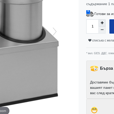
съдържание
1
п
Готови за и
списъка с жел
* вкл. GES. ДДС. плю
Бърза 
Доставяме бъ
вашият пакет
вас след крат
zoom