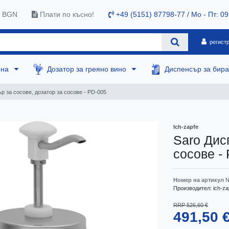
0 BGN
Плати по късно!
+49 (5151) 87798-77 / Mo - Пт: 09
регист
ена
Дозатор за греяно вино
Диспенсър за бир
р за сосове, дозатор за сосове - PD-005
Ich-zapfe
Saro Дис
сосове -
Номер на артикул
N
Производител:
ich-za
RRP 526,60 €
491,50 