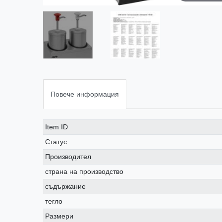
Повече информация
Ceres::Template.singleItemTechnicalDataAttribute
Ceres::Template.singleItemTechnicalDataValue
Item ID
Статус
Производител
страна на производство
съдържание
тегло
Размери