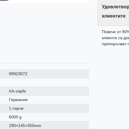
Удовлетвор
клиентите
Повече от 90
клиенти са до
препоръчват н
99923072
Ich-zapfe
Германия
1 парче
6000 g
290×145×355mm