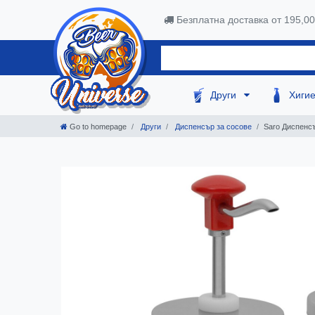
Безплатна доставка от 195,0
Други
Хиги
Go to homepage
Други
Диспенсър за сосове
Saro Диспенсъ