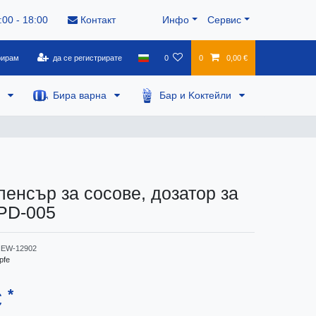
:00 - 18:00
Контакт
Инфо
Сервис
рирам
да се регистрирате
0
0
0,00 €
а
Бира варна
Бар и Kоктейли
пенсър за сосове, дозатор за
 PD-005
EW-12902
pfe
*
€