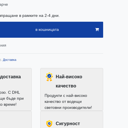
арче
зпращане в рамките на 2-4 дни.
в кошницата
ания
с.
Доставка
доставка
Най-високо
качество
рзо. С DHL
Продукти с най-високо
 ще бъде при
качество от водещи
ко време!
световни производители!
Cигурност