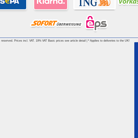
reserved. Prices incl. VAT. 19% VAT Basic prices see article detail | * Applies to deliveries to the UK!