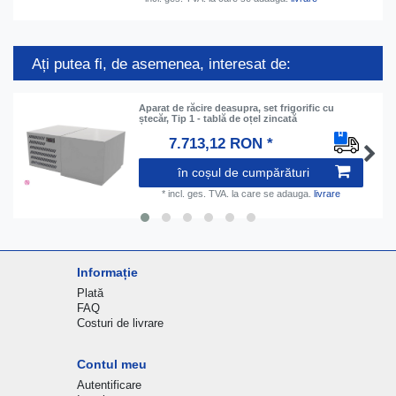
Ați putea fi, de asemenea, interesat de:
Aparat de răcire deasupra, set frigorific cu
ștecăr, Tip 1 - tablă de oțel zincată
7.713,12 RON *
în coșul de cumpărături
*
incl. ges. TVA.
la care se adauga.
livrare
Informație
Plată
FAQ
Costuri de livrare
Contul meu
Autentificare