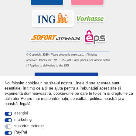
© Copyright 2026 | Toate drepturile rezervate. - All rights
reserved. Prices incl. VAT. 19% VAT Basic prices see article detail
| * Applies to deliveries to the UK!
Withdraw from contract here
Noi folosim cookie-uri pe site-ul nostru. Unele dintre acestea sunt
esențiale, în timp ce alții ne ajuta pentru a îmbunătăți acest site și
a lua legatura
experiența dumneavoastră. cookie-urile pe care le folosim și drepturile ca
utilizator Pentru mai multe informații, consultați: politica noastră și a
noastră: legală.
esenţial
marketing
suporturi externe
PayPal