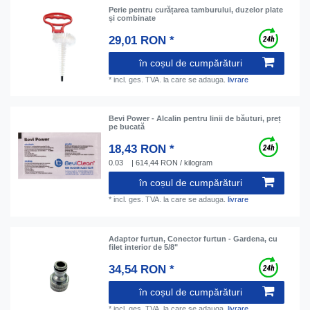
Perie pentru curățarea tamburului, duzelor plate
și combinate
29,01 RON *
în coșul de cumpărături
*
incl. ges. TVA.
la care se adauga.
livrare
Bevi Power - Аlcalin pentru linii de băuturi, preț
pe bucată
18,43 RON *
0.03
| 614,44 RON / kilogram
în coșul de cumpărături
*
incl. ges. TVA.
la care se adauga.
livrare
Adaptor furtun, Conector furtun - Gardena, cu
filet interior de 5/8"
34,54 RON *
în coșul de cumpărături
*
incl. ges. TVA.
la care se adauga.
livrare