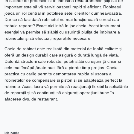
În calitate de profesionist în industria restaurantelor, știți cât de
important este să vă serviți oaspeții rapid și eficient. Robinetul
joacă un rol central în potolirea setei clienților dumneavoastră.
Dar ce să faci dacă robinetul nu mai funcționează corect sau
trebuie reparat? Exact aici intră în joc cheia. Acest instrument
esențial vă permite să slăbiți cu ușurință piulița de îmbinare a
robinetului și să efectuați reparațiile necesare.
Cheia de robinet este realizată din material de înaltă calitate și
oferă un design durabil care asigură o durată lungă de viață.
Datorită structurii sale robuste, puteți slăbi cu ușurință chiar și
cele mai încăpățânate nuci fără a pierde timp prețios. Cheia
practica cu carlig permite demontarea rapida si usoara a
robinetelor de compensare si piston si se adapteaza perfect la
robinete. Acest lucru vă permite să reacționați flexibil la solicitările
de reparații și să continuați să asigurați operațiuni bune în
afacerea dvs. de restaurant.
Ich-zapfe