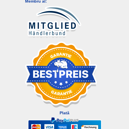
Membru al:
Plată