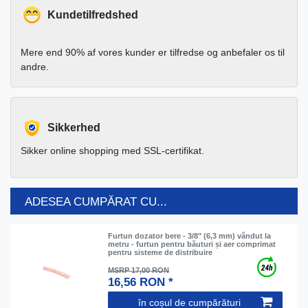
Kundetilfredshed
Mere end 90% af vores kunder er tilfredse og anbefaler os til
andre.
Sikkerhed
Sikker online shopping med SSL-certifikat.
ADESEA CUMPĂRAT CU...
Furtun dozator bere - 3/8" (6,3 mm) vândut la
metru - furtun pentru băuturi și aer comprimat
pentru sisteme de distribuire
MSRP 17,00 RON
16,56 RON *
în coșul de cumpărături