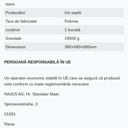
stare
Producător
Ich-zapfe
Tara de fabricatie
Polonia
conţinut
1 bucată
Greutate
19500 g
Dimensiuni
380×580×580mm
PERSOANĂ RESPONSABILĂ ÎN UE
Un operator economic stabilit în UE care se asigură că produsul
este conform cu toate reglementările necesare.
HAJUS AG; Hr. Stanislav Maer
Spinnereistraße
,
3
01591
Riesa