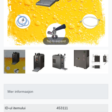
Tap to expand
Mer informasjon
Ceres::Template.singleItemTechnicalDataAttribute
Ceres::Template.singleItemTechnicalDataValue
ID-ul itemului
453111