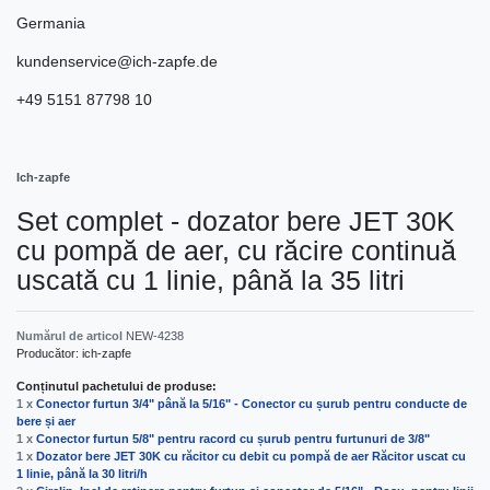
Germania
kundenservice@ich-zapfe.de
+49 5151 87798 10
Ich-zapfe
Set complet - dozator bere JET 30K
cu pompă de aer, cu răcire continuă
uscată cu 1 linie, până la 35 litri
Numărul de articol
NEW-4238
Producător:
ich-zapfe
Conținutul pachetului de produse:
1 x
Conector furtun 3/4" până la 5/16" - Conector cu șurub pentru conducte de
bere și aer
1 x
Conector furtun 5/8" pentru racord cu șurub pentru furtunuri de 3/8"
1 x
Dozator bere JET 30K cu răcitor cu debit cu pompă de aer Răcitor uscat cu
1 linie, până la 30 litri/h