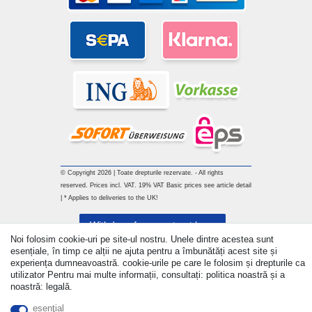
© Copyright 2026 | Toate drepturile rezervate. - All rights
reserved. Prices incl. VAT. 19% VAT Basic prices see article detail
| * Applies to deliveries to the UK!
Withdraw from contract here
Noi folosim cookie-uri pe site-ul nostru. Unele dintre acestea sunt
esențiale, în timp ce alții ne ajuta pentru a îmbunătăți acest site și
a lua legatura
experiența dumneavoastră. cookie-urile pe care le folosim și drepturile ca
utilizator Pentru mai multe informații, consultați: politica noastră și a
noastră: legală.
esenţial