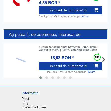
4,35 RON *
în coșul de cumpărături
*
incl. ges. TVA.
la care se adauga.
livrare
Ați putea fi, de asemenea, interesat de:
Furtun aer comprimat NW 6mm (5/16" / 8mm)
vândut la metru | Pentru catering și industrie
18,93 RON *
în coșul de cumpărături
*
incl. ges. TVA.
la care se adauga.
livrare
Informație
Plată
FAQ
Costuri de livrare