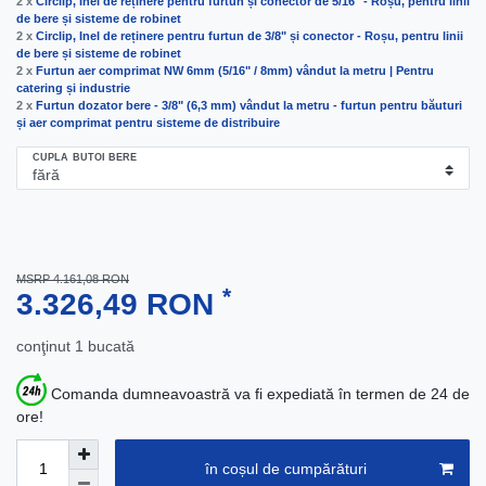
2 x
Circlip, Inel de reținere pentru furtun și conector de 5/16" - Roșu, pentru linii
de bere și sisteme de robinet
2 x
Circlip, Inel de reținere pentru furtun de 3/8" și conector - Roșu, pentru linii
de bere și sisteme de robinet
2 x
Furtun aer comprimat NW 6mm (5/16" / 8mm) vândut la metru | Pentru
catering și industrie
2 x
Furtun dozator bere - 3/8" (6,3 mm) vândut la metru - furtun pentru băuturi
și aer comprimat pentru sisteme de distribuire
CUPLA BUTOI BERE
MSRP 4.161,08 RON
*
3.326,49 RON
conţinut
1
bucată
Comanda dumneavoastră va fi expediată în termen de 24 de
ore!
în coșul de cumpărături