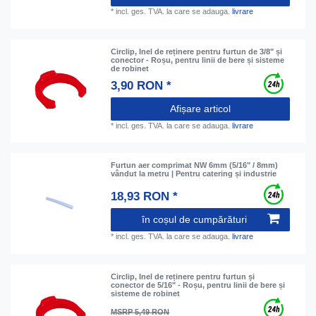
*
incl. ges. TVA.
la care se adauga.
livrare
Circlip, Inel de reținere pentru furtun de 3/8" și
conector - Roșu, pentru linii de bere și sisteme
de robinet
3,90 RON *
Afișare articol
*
incl. ges. TVA.
la care se adauga.
livrare
Furtun aer comprimat NW 6mm (5/16" / 8mm)
vândut la metru | Pentru catering și industrie
18,93 RON *
în coșul de cumpărături
*
incl. ges. TVA.
la care se adauga.
livrare
Circlip, Inel de reținere pentru furtun și
conector de 5/16" - Roșu, pentru linii de bere și
sisteme de robinet
MSRP 5,49 RON