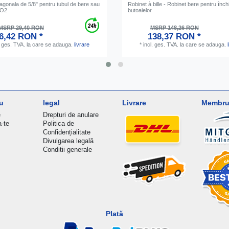
xagonala de 5/8" pentru tubul de bere sau
Robinet à bille - Robinet bere pentru înc
CO2
butoaielor
MSRP 29,40 RON
MSRP 148,26 RON
6,42 RON *
138,37 RON *
. ges. TVA.
la care se adauga.
livrare
*
incl. ges. TVA.
la care se adauga.
u
legal
Livrare
Membru 
e
Drepturi de anulare
a-te
Politica de
Confidențialitate
Divulgarea legală
Conditii generale
Plată