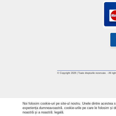
© Copyright 2026 | Toate drepturile rezervate. - All rig
Noi folosim cookie-uri pe site-ul nostru. Unele dintre acestea su
experiența dumneavoastră. cookie-urile pe care le folosim și drep
noastră și a noastră: legală.