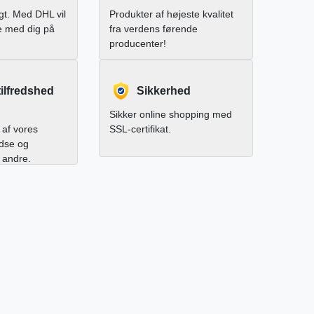
igt. Med DHL vil
Produkter af højeste kvalitet
e med dig på
fra verdens førende
producenter!
ilfredshed
Sikkerhed
Sikker online shopping med
af vores
SSL-certifikat.
edse og
l andre.