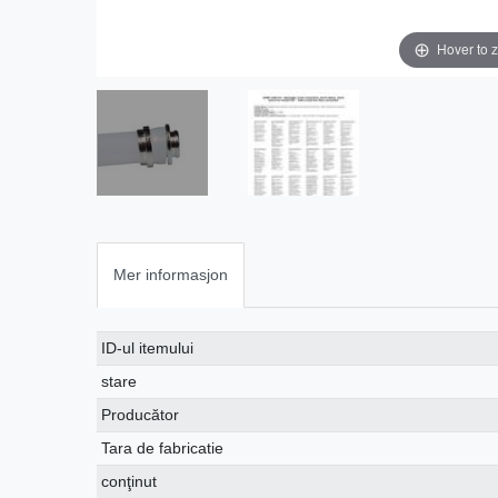
Hover to 
Mer informasjon
Ceres::Template.singleItemTechnicalDataAttribute
Ceres::Template.singleItemTechnicalDataValue
ID-ul itemului
stare
Producător
Tara de fabricatie
conţinut