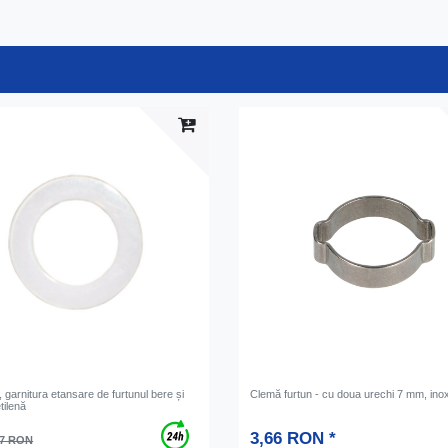
, garnitura etansare de furtunul bere și
Clemă furtun - cu doua urechi 7 mm, ino
tilenă
3,66 RON *
77 RON