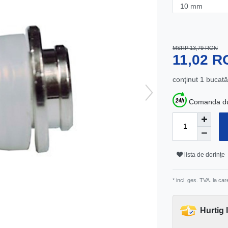
MSRP 13,79 RON
11,02 
conţinut
1
bucată
Comanda dum
lista de dorințe
* incl. ges. TVA. la ca
Hurtig 