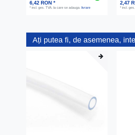
6,42 RON *
2,47 
*
incl. ges. TVA.
la care se adauga.
livrare
*
incl. ges
Ați putea fi, de asemenea, int