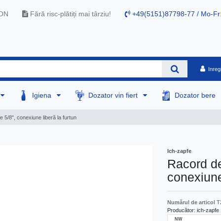
RON
Fără risc-plătiți mai târziu!
+49(5151)87798-77 / Mo-Fr
Inreg
Igiena
Dozator vin fiert
Dozator bere
 5/8", conexiune liberă la furtun
Ich-zapfe
Racord de
conexiune 
Numărul de articol
T
Producător:
ich-zapfe
NW