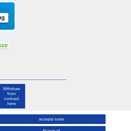
Withdraw
from
contract
here
a lua
accepta toate
legatura
Reject all