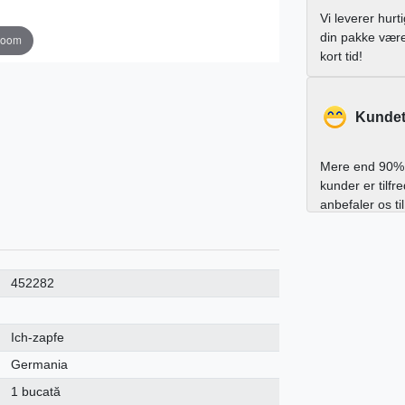
Vi leverer hurt
din pakke vær
zoom
kort tid!
Kundet
Mere end 90% 
kunder er tilfr
anbefaler os ti
452282
Ich-zapfe
Germania
1 bucată