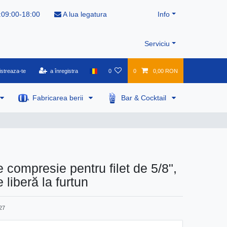
:09:00-18:00
A lua legatura
Info
Serviciu
istreaza-te
a înregistra
0
0
0,00 RON
Fabricarea berii
Bar & Cocktail
 compresie pentru filet de 5/8",
liberă la furtun
27