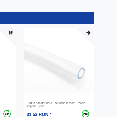
x
Furtun dozator bere - se vinde la metru, moale,
limpede - 7mm
31,53 RON *