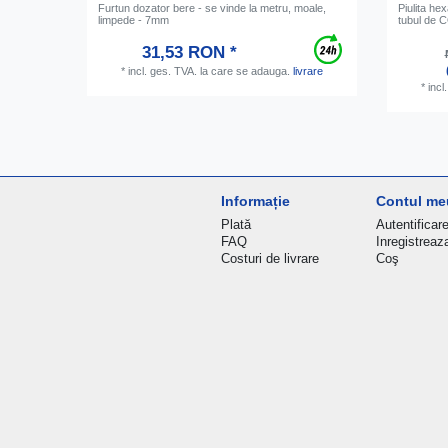
Furtun dozator bere - se vinde la metru, moale,
Piulita he
limpede - 7mm
tubul de 
31,53 RON *
*
incl. ges. TVA.
la care se adauga.
livrare
*
incl
Informație
Contul me
Plată
Autentificar
FAQ
Inregistreaz
Costuri de livrare
Coş