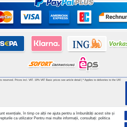
hts reserved. Prices incl. VAT. 19% VAT Basic prices see article detail | * Applies to deliveries to the UK!
nt esențiale, în timp ce alții ne ajuta pentru a îmbunătăți acest site și
turile ca utilizator Pentru mai multe informații, consultați: politica