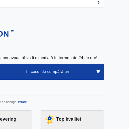
*
RON
neavoastră va fi expediată în termen de 24 de ore!
în coșul de cumpărături
re se adauga.
livrare
levering
Top kvalitet