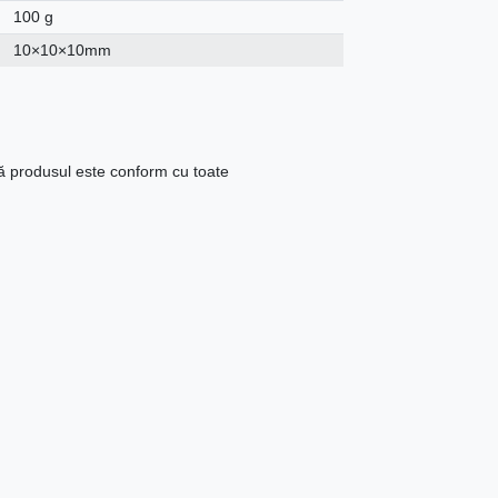
100 g
10×10×10mm
că produsul este conform cu toate