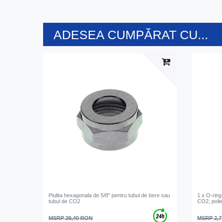
ADESEA CUMPĂRAT CU...
Piulita hexagonala de 5/8" pentru tubul de bere sau
1 x O-ring
tubul de CO2
CO2, polie
MSRP 29,40 RON
MSRP 2,