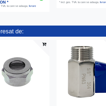
RON *
*
incl. ges. TVA.
la care se adauga.
livrar
. TVA.
la care se adauga.
livrare
eresat de: