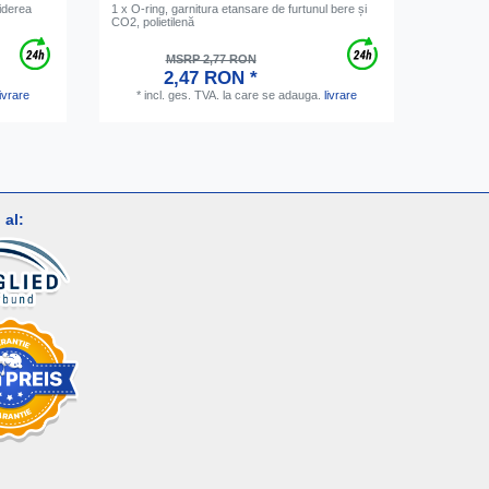
hiderea
1 x O-ring, garnitura etansare de furtunul bere și
Conector 
CO2, polietilenă
furtunuri 
MSRP 2,77 RON
2,47 RON *
*
inc
livrare
*
incl. ges. TVA.
la care se adauga.
livrare
al: