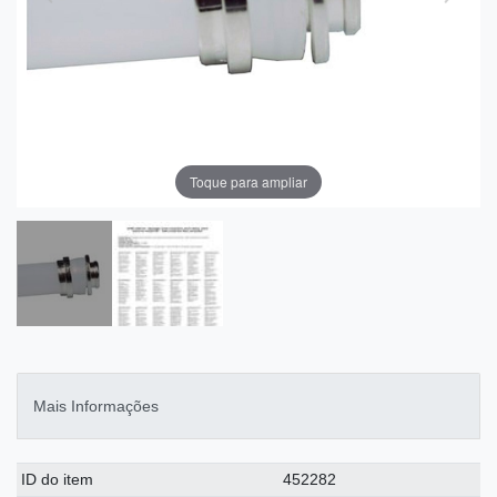
Toque para ampliar
Mais Informações
Ceres::Template.singleItemTechnicalDataAttribute
Ceres::Template.singleItemTechnicalDataValue
ID do item
452282