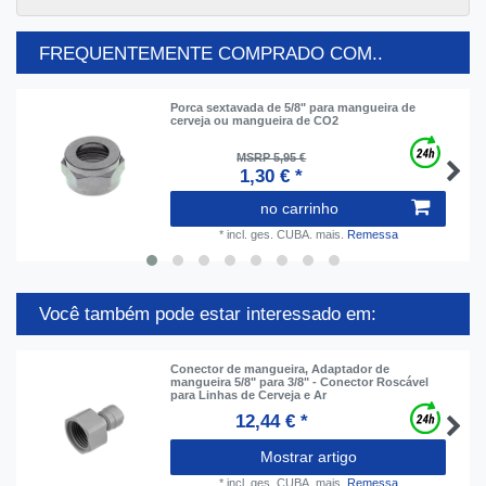
FREQUENTEMENTE COMPRADO COM..
Porca sextavada de 5/8" para mangueira de
cerveja ou mangueira de CO2
MSRP 5,95 €
1,30 € *
no carrinho
*
incl. ges. CUBA.
mais.
Remessa
Você também pode estar interessado em:
Conector de mangueira, Adaptador de
mangueira 5/8" para 3/8" - Conector Roscável
para Linhas de Cerveja e Ar
12,44 € *
Mostrar artigo
*
incl. ges. CUBA.
mais.
Remessa