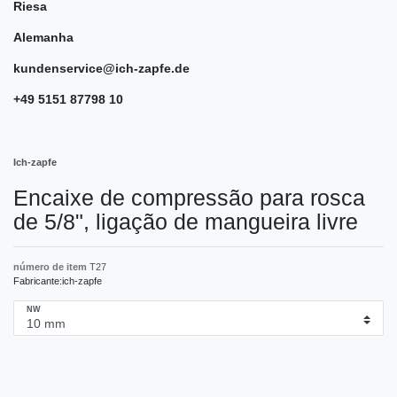
Riesa
Alemanha
kundenservice@ich-zapfe.de
+49 5151 87798 10
Ich-zapfe
Encaixe de compressão para rosca
de 5/8", ligação de mangueira livre
número de item
T27
Fabricante:
ich-zapfe
NW