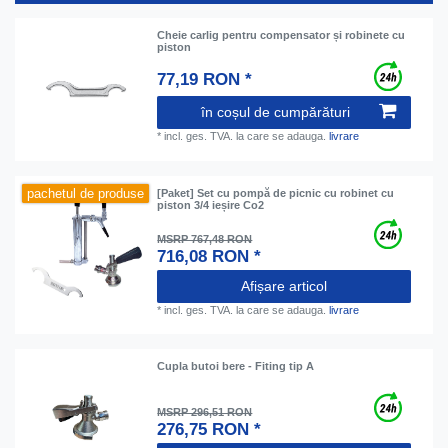
Cheie carlig pentru compensator și robinete cu
piston
77,19 RON *
în coșul de cumpărături
*
incl. ges. TVA.
la care se adauga.
livrare
pachetul de produse
[Paket] Set cu pompă de picnic cu robinet cu
piston 3/4 ieșire Co2
MSRP 767,48 RON
716,08 RON *
Afișare articol
*
incl. ges. TVA.
la care se adauga.
livrare
Cupla butoi bere - Fiting tip A
MSRP 296,51 RON
276,75 RON *