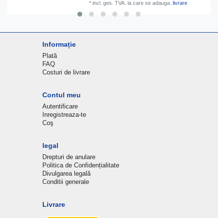
*
incl. ges. TVA.
la care se adauga.
livrare
Informație
Plată
FAQ
Costuri de livrare
Contul meu
Autentificare
Inregistreaza-te
Coş
legal
Drepturi de anulare
Politica de Confidențialitate
Divulgarea legală
Conditii generale
Livrare