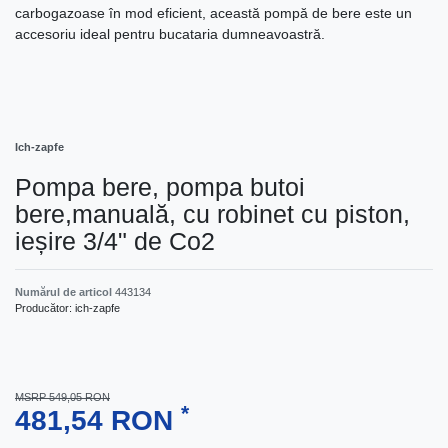
carbogazoase în mod eficient, această pompă de bere este un
accesoriu ideal pentru bucataria dumneavoastră.
Ich-zapfe
Pompa bere, pompa butoi
bere,manuală, cu robinet cu piston,
ieșire 3/4" de Co2
Numărul de articol
443134
Producător:
ich-zapfe
MSRP 549,05 RON
*
481,54 RON