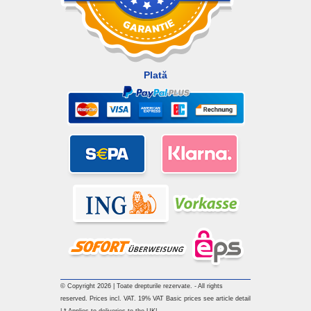
Plată
© Copyright 2026 | Toate drepturile rezervate. - All rights
reserved. Prices incl. VAT. 19% VAT Basic prices see article detail
| * Applies to deliveries to the UK!