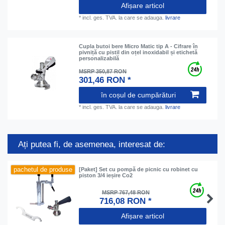
Afișare articol
*
incl. ges. TVA.
la care se adauga.
livrare
Cupla butoi bere Micro Matic tip A - Cifrare în
pivniță cu pistil din oțel inoxidabil și etichetă
personalizabilă
MSRP 350,87 RON
301,46 RON *
în coșul de cumpărături
*
incl. ges. TVA.
la care se adauga.
livrare
Ați putea fi, de asemenea, interesat de:
pachetul de produse
[Paket] Set cu pompă de picnic cu robinet cu
piston 3/4 ieșire Co2
MSRP 767,48 RON
716,08 RON *
Afișare articol