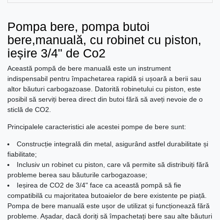
Pompa bere, pompa butoi
bere,manuală, cu robinet cu piston,
ieșire 3/4" de Co2
Această pompă de bere manuală este un instrument
indispensabil pentru împachetarea rapidă și ușoară a berii sau
altor băuturi carbogazoase. Datorită robinetului cu piston, este
posibil să serviți berea direct din butoi fără să aveți nevoie de o
sticlă de CO2.
Principalele caracteristici ale acestei pompe de bere sunt:
Construcție integrală din metal, asigurând astfel durabilitate și
fiabilitate;
Inclusiv un robinet cu piston, care vă permite să distribuiți fără
probleme berea sau băuturile carbogazoase;
Ieșirea de CO2 de 3/4" face ca această pompă să fie
compatibilă cu majoritatea butoaielor de bere existente pe piață.
Pompa de bere manuală este ușor de utilizat și funcționează fără
probleme. Așadar, dacă doriți să împachetați bere sau alte băuturi