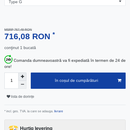
MSRP 767,48 RON
*
716,08 RON
conţinut
1
bucată
Comanda dumneavoastră va fi expediată în termen de 24 de
ore!
în coșul de cumpărături
lista de dorințe
* incl. ges. TVA. la care se adauga.
livrare
Hurtig levering