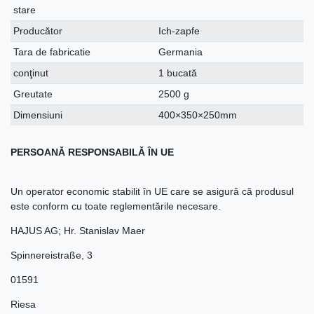
stare
Producător
Ich-zapfe
Tara de fabricatie
Germania
conţinut
1 bucată
Greutate
2500 g
Dimensiuni
400×350×250mm
PERSOANĂ RESPONSABILĂ ÎN UE
Un operator economic stabilit în UE care se asigură că produsul
este conform cu toate reglementările necesare.
HAJUS AG; Hr. Stanislav Maer
Spinnereistraße
,
3
01591
Riesa