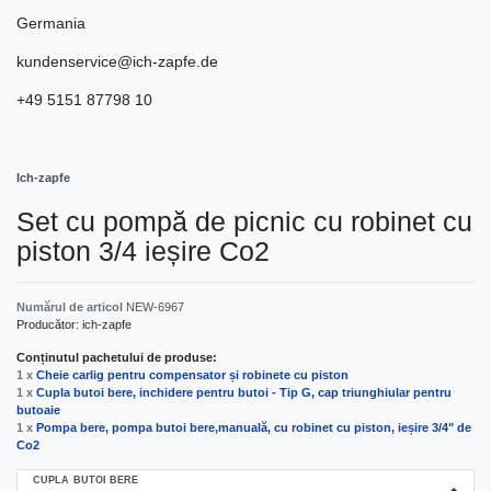
Germania
kundenservice@ich-zapfe.de
+49 5151 87798 10
Ich-zapfe
Set cu pompă de picnic cu robinet cu
piston 3/4 ieșire Co2
Numărul de articol
NEW-6967
Producător:
ich-zapfe
Conținutul pachetului de produse:
1 x
Cheie carlig pentru compensator și robinete cu piston
1 x
Cupla butoi bere, inchidere pentru butoi - Tip G, cap triunghiular pentru
butoaie
1 x
Pompa bere, pompa butoi bere,manuală, cu robinet cu piston, ieșire 3/4" de
Co2
CUPLA BUTOI BERE