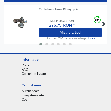
Cupla butoi bere - Fiting tip A
MSRP 296,51 RON
276,75 RON *
Afișare articol
*
incl. ges. TVA.
la care se adauga.
livrare
Informație
Plată
FAQ
Costuri de livrare
Contul meu
Autentificare
Inregistreaza-te
Coş
legal