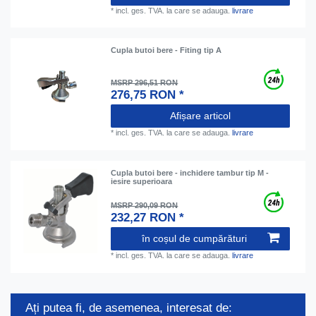
*
incl. ges. TVA.
la care se adauga.
livrare
Cupla butoi bere - Fiting tip A
MSRP 296,51 RON
276,75 RON *
Afișare articol
*
incl. ges. TVA.
la care se adauga.
livrare
Cupla butoi bere - inchidere tambur tip M -
iesire superioara
MSRP 290,09 RON
232,27 RON *
în coșul de cumpărături
*
incl. ges. TVA.
la care se adauga.
livrare
Ați putea fi, de asemenea, interesat de: