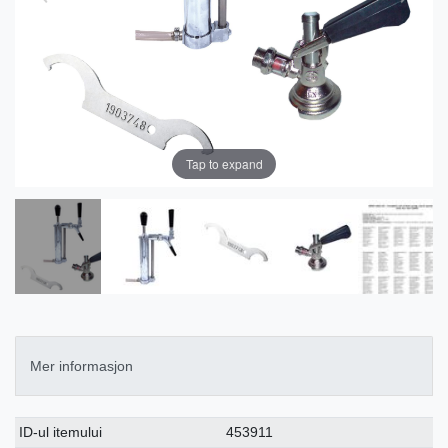
Tap to expand
Mer informasjon
Ceres::Template.singleItemTechnicalDataAttribute
Ceres::Template.singleItemTechnicalDataValue
ID-ul itemului
453911