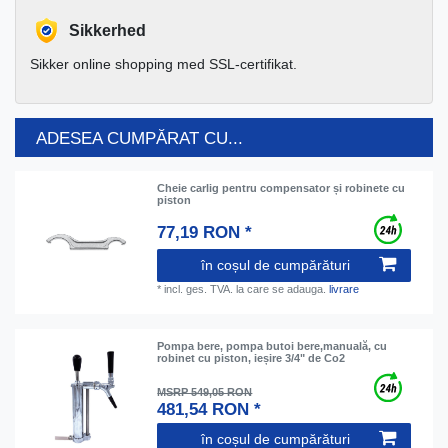
Sikkerhed
Sikker online shopping med SSL-certifikat.
ADESEA CUMPĂRAT CU...
Cheie carlig pentru compensator și robinete cu
piston
77,19 RON *
în coșul de cumpărături
*
incl. ges. TVA.
la care se adauga.
livrare
Pompa bere, pompa butoi bere,manuală, cu
robinet cu piston, ieșire 3/4" de Co2
MSRP 549,05 RON
481,54 RON *
în coșul de cumpărături