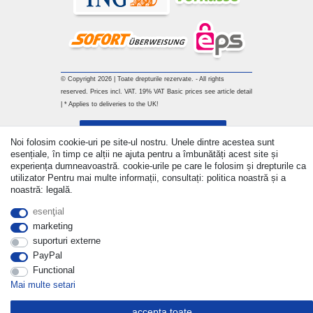
© Copyright 2026 | Toate drepturile rezervate. - All rights
reserved. Prices incl. VAT. 19% VAT Basic prices see article detail
| * Applies to deliveries to the UK!
Withdraw from contract here
Noi folosim cookie-uri pe site-ul nostru. Unele dintre acestea sunt
esențiale, în timp ce alții ne ajuta pentru a îmbunătăți acest site și
a lua legatura
experiența dumneavoastră. cookie-urile pe care le folosim și drepturile ca
utilizator Pentru mai multe informații, consultați: politica noastră și a
noastră: legală.
esenţial
marketing
suporturi externe
PayPal
Functional
Mai multe setari
accepta toate