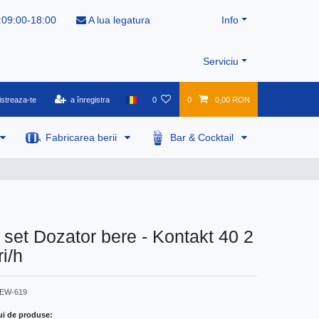
:09:00-18:00
A lua legatura
Info
Serviciu
istreaza-te
a înregistra
0
0
0,00 RON
Fabricarea berii
Bar & Cocktail
set Dozator bere - Kontakt 40 2
ri/h
EW-619
ui de produse: