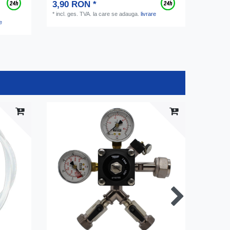
3,90 RON *
*
incl. ges. TVA.
la care se adauga.
livrare
e