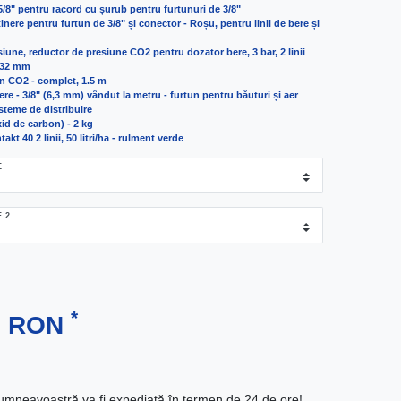
/8" pentru racord cu șurub pentru furtunuri de 3/8"
eținere pentru furtun de 3/8" și conector - Roșu, pentru linii de bere și
iune, reductor de presiune CO2 pentru dozator bere, 3 bar, 2 linii
0-32 mm
un CO2 - complet, 1.5 m
re - 3/8" (6,3 mm) vândut la metru - furtun pentru băuturi și aer
teme de distribuire
id de carbon) - 2 kg
kt 40 2 linii, 50 litri/ha - rulment verde
E
 2
*
11 RON
neavoastră va fi expediată în termen de 24 de ore!