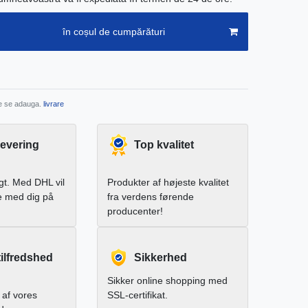
în coșul de cumpărături
re se adauga.
livrare
levering
Top kvalitet
igt. Med DHL vil
Produkter af højeste kvalitet
e med dig på
fra verdens førende
producenter!
ilfredshed
Sikkerhed
Sikker online shopping med
af vores
SSL-certifikat.