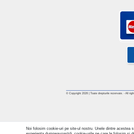
© Copyright 2026 | Toate drepturile rezervate. - All rig
Noi folosim cookie-uri pe site-ul nostru. Unele dintre acestea su
experiența dumneavoastră. cookie-urile pe care le folosim și drep