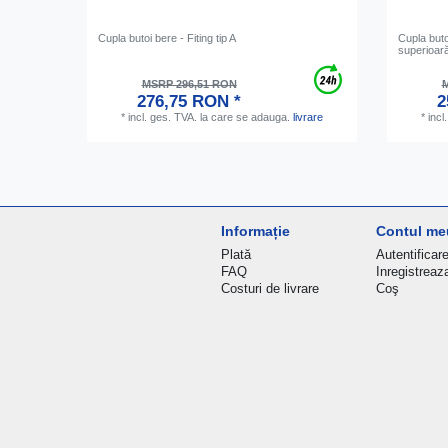
Cupla butoi bere - Fiting tip A
Cupla buto
superioară
MSRP 296,51 RON
M
276,75 RON *
2
*
incl. ges. TVA.
la care se adauga.
livrare
*
incl
Informație
Contul me
Plată
Autentificar
FAQ
Inregistreaz
Costuri de livrare
Coş