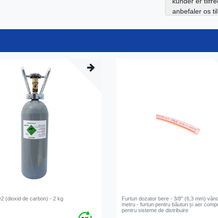
kunder er tilfr
anbefaler os ti
2 (dioxid de carbon) - 2 kg
Furtun dozator bere - 3/8" (6,3 mm) vând
metru - furtun pentru băuturi și aer comp
pentru sisteme de distribuire