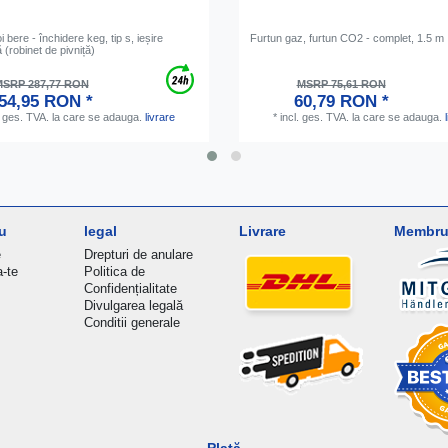
i bere - închidere keg, tip s, ieșire
Furtun gaz, furtun CO2 - complet, 1.5 m
 (robinet de pivniță)
SRP 287,77 RON
MSRP 75,61 RON
54,95 RON *
60,79 RON *
. ges. TVA.
la care se adauga.
livrare
*
incl. ges. TVA.
la care se adauga.
u
legal
Livrare
Membru 
e
Drepturi de anulare
a-te
Politica de
Confidențialitate
Divulgarea legală
Conditii generale