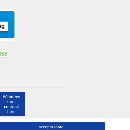
Withdraw
from
contract
here
a lua
accepta toate
legatura