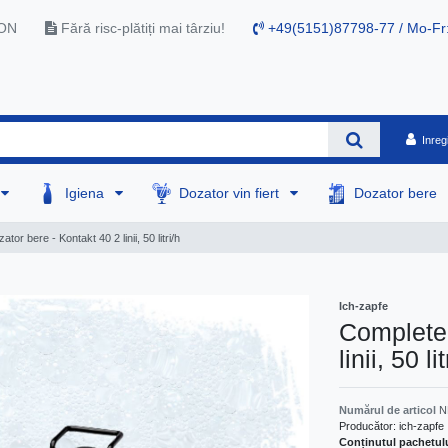
RON
Fără risc-plătiți mai târziu!
+49(5151)87798-77 / Mo-Fr
Inreg
Igiena
Dozator vin fiert
Dozator bere
or bere - Kontakt 40 2 linii, 50 litri/h
Ich-zapfe
Complete 
linii, 50 lit
Numărul de articol
N
Producător:
ich-zapfe
Conținutul pachetul