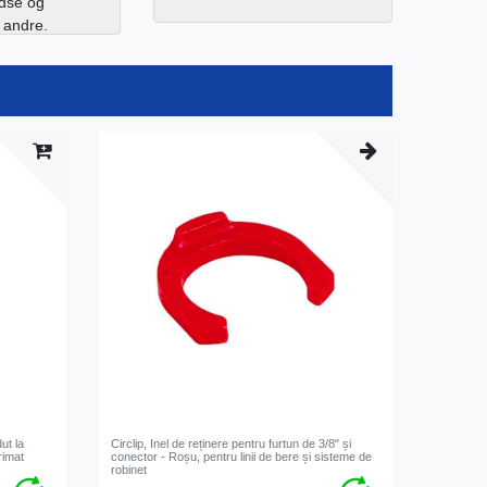
edse og
l andre.
ut la
Circlip, Inel de reținere pentru furtun de 3/8" și
rimat
conector - Roșu, pentru linii de bere și sisteme de
robinet