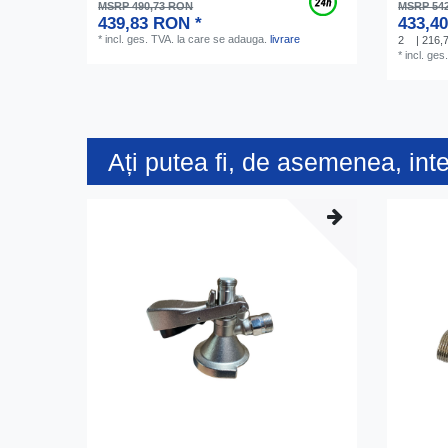
MSRP 490,73 RON
MSRP 54
439,83 RON *
433,4
*
incl. ges. TVA.
la care se adauga.
livrare
2
| 216,
*
incl. ges
Ați putea fi, de asemenea, int