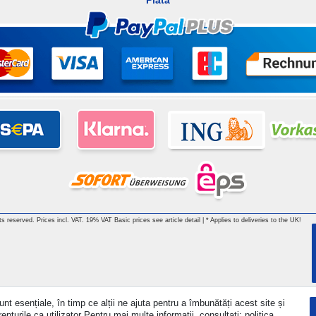
Plată
hts reserved. Prices incl. VAT. 19% VAT Basic prices see article detail | * Applies to deliveries to the UK!
nt esențiale, în timp ce alții ne ajuta pentru a îmbunătăți acest site și
turile ca utilizator Pentru mai multe informații, consultați: politica