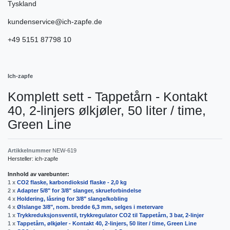
Tyskland
kundenservice@ich-zapfe.de
+49 5151 87798 10
Ich-zapfe
Komplett sett - Tappetårn - Kontakt
40, 2-linjers ølkjøler, 50 liter / time,
Green Line
Artikkelnummer
NEW-619
Hersteller:
ich-zapfe
Innhold av varebunter:
1 x
CO2 flaske, karbondioksid flaske - 2,0 kg
2 x
Adapter 5/8" for 3/8" slanger, skrueforbindelse
4 x
Holdering, låsring for 3/8" slange/kobling
4 x
Ølslange 3/8", nom. bredde 6,3 mm, selges i metervare
1 x
Trykkreduksjonsventil, trykkregulator CO2 til Tappetårn, 3 bar, 2-linjer
1 x
Tappetårn, ølkjøler - Kontakt 40, 2-linjers, 50 liter / time, Green Line