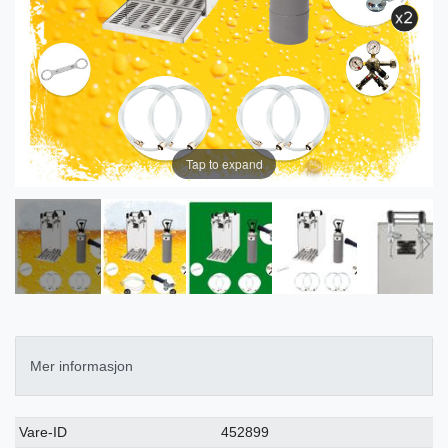
Tap to expand
Mer informasjon
Ceres::Template.singleItemTechnicalDataAttribute
Ceres::Template.singleItemTechnicalDataValue
Vare-ID
452899