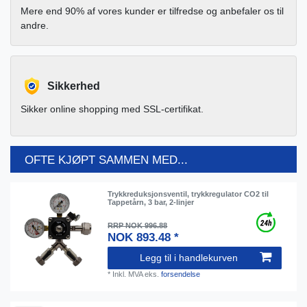
Mere end 90% af vores kunder er tilfredse og anbefaler os til
andre.
Sikkerhed
Sikker online shopping med SSL-certifikat.
OFTE KJØPT SAMMEN MED...
Trykkreduksjonsventil, trykkregulator CO2 til
Tappetårn, 3 bar, 2-linjer
RRP NOK 996.88
NOK 893.48 *
Legg til i handlekurven
*
Inkl. MVA
eks.
forsendelse