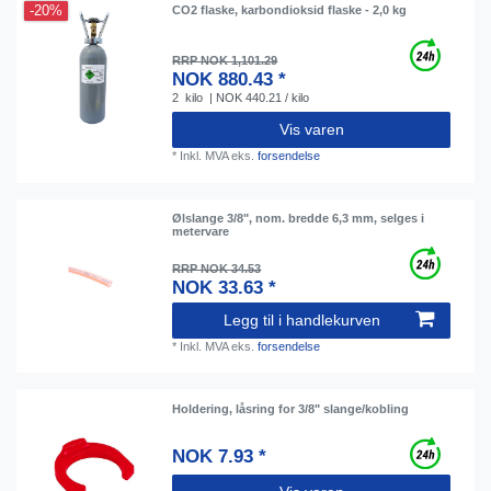
-20%
CO2 flaske, karbondioksid flaske - 2,0 kg
RRP NOK 1,101.29
NOK 880.43 *
2
kilo
| NOK 440.21 / kilo
Vis varen
*
Inkl. MVA
eks.
forsendelse
Ølslange 3/8", nom. bredde 6,3 mm, selges i
metervare
RRP NOK 34.53
NOK 33.63 *
Legg til i handlekurven
*
Inkl. MVA
eks.
forsendelse
Holdering, låsring for 3/8" slange/kobling
NOK 7.93 *