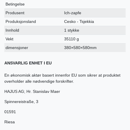
Betingelse
Produsent
Ich-zapfe
Produksjonsland
Cesko - Tsjekkia
Innhold
1 stykke
Vekt
35110 g
dimensjoner
380×580×580mm
ANSVARLIG ENHET I EU
En økonomisk aktør basert innenfor EU som sikrer at produktet
overholder alle nødvendige forskrifter.
HAJUS AG; Hr. Stanislav Maer
Spinnereistraße
,
3
01591
Riesa