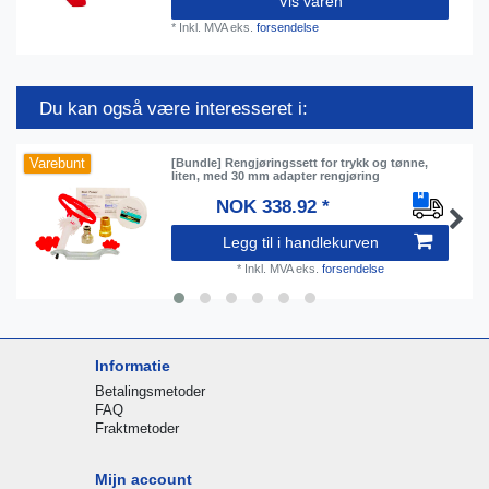
Vis varen
*
Inkl. MVA
eks.
forsendelse
Du kan også være interesseret i:
Varebunt
[Bundle] Rengjøringssett for trykk og tønne,
liten, med 30 mm adapter rengjøring
NOK 338.92 *
Legg til i handlekurven
*
Inkl. MVA
eks.
forsendelse
Informatie
Betalingsmetoder
FAQ
Fraktmetoder
Mijn account