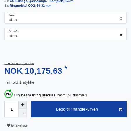
2 x
CO2 slange, gassslange - komplett, 1.5 m
1 x
Ringnøkkel CO2, 30-32 mm
KEG
KEG 2
RRP NOK 10,751.88
*
NOK 10,175.63
Innhold
1
stykke
Din beställning skickas inom 24 timmar!
Legg til i handlekurven
Ønskeliste