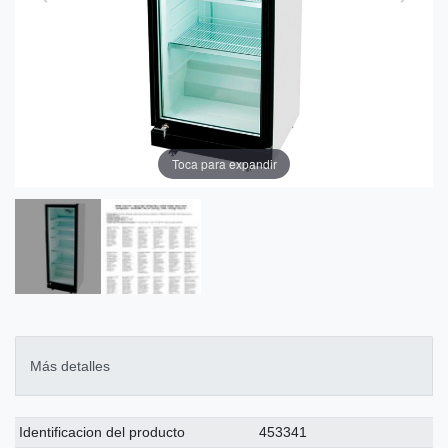
Toca para expandir
Más detalles
Ceres::Template.singleItemTechnicalDataAttribute
Ceres::Template.singleItemTechnicalDataValue
Identificacion del producto
453341