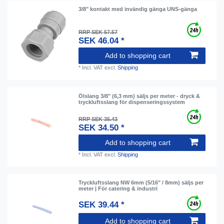
3/8" kontakt med invändig gänga UNS-gänga
RRP SEK 57.57
SEK 46.04 *
Add to shopping cart
*
Incl. VAT
excl.
Shipping
Ölslang 3/8" (6,3 mm) säljs per meter - dryck &
tryckluftsslang för dispenseringssystem
RRP SEK 35.43
SEK 34.50 *
Add to shopping cart
*
Incl. VAT
excl.
Shipping
Tryckluftsslang NW 6mm (5/16" / 8mm) säljs per
meter | För catering & industri
SEK 39.44 *
Add to shopping cart