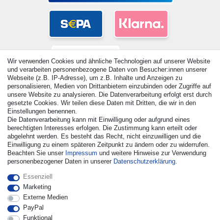
Wir verwenden Cookies und ähnliche Technologien auf unserer Website
und verarbeiten personenbezogene Daten von Besucher:innen unserer
Webseite (z.B. IP-Adresse), um z.B. Inhalte und Anzeigen zu
personalisieren, Medien von Drittanbietern einzubinden oder Zugriffe auf
unsere Website zu analysieren. Die Datenverarbeitung erfolgt erst durch
gesetzte Cookies. Wir teilen diese Daten mit Dritten, die wir in den
Einstellungen benennen.
© Copyright 2026 | Alle Rechte vorbehalten. - Alle Rechte
Die Datenverarbeitung kann mit Einwilligung oder aufgrund eines
vorbehalten. Preisangaben inkl. gesetzl. 19% MwSt. |
berechtigten Interesses erfolgen. Die Zustimmung kann erteilt oder
Grundpreise siehe Artikeldetail | *Gilt für Lieferungen nach
abgelehnt werden. Es besteht das Recht, nicht einzuwilligen und die
Einwilligung zu einem späteren Zeitpunkt zu ändern oder zu widerrufen.
Deutschland!
Beachten Sie unser
Impressum
und weitere Hinweise zur Verwendung
personenbezogener Daten in unserer
Daten­schutz­erklärung
.
Kontakt
Vertrag widerrufen
Essenziell
Marketing
Externe Medien
PayPal
Funktional