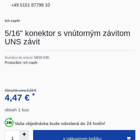
+49 5151 87798 10
Ich-zapfe
5/16" konektor s vnútorným závitom
UNS závit
Numărul de articol:
NEW-538
Producător:
ich-zapfe
Obvyklá cena 5,59 €
*
4,47 €
obsah
1
kus
Vaša objednávka bude odoslaná do 24 hodín!
v nákupnom košíku