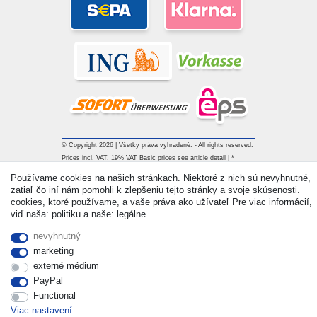
© Copyright 2026 | Všetky práva vyhradené. - All rights reserved.
Prices incl. VAT. 19% VAT Basic prices see article detail | *
Applies to deliveries to the UK!
Používame cookies na našich stránkach. Niektoré z nich sú nevyhnutné,
zatiaľ čo iní nám pomohli k zlepšeniu tejto stránky a svoje skúsenosti.
cookies, ktoré používame, a vaše práva ako užívateľ Pre viac informácií,
Kontakt
Withdraw from contract here
viď naša: politiku a naše: legálne.
nevyhnutný
marketing
externé médium
PayPal
Functional
Viac nastavení