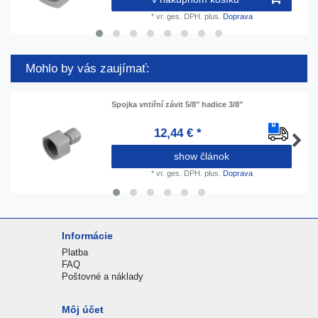
*
vr. ges. DPH.
plus.
Doprava
Mohlo by vás zaujímať:
Spojka vntiřní závit 5/8" hadice 3/8"
12,44 € *
show článok
*
vr. ges. DPH.
plus.
Doprava
Informácie
Platba
FAQ
Poštovné a náklady
Môj účet