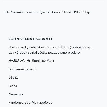
5/16 "konektor s vnútorným závitom 7 / 16-20UNF- V Typ
ZODPOVEDNÁ OSOBA V EÚ
Hospodársky subjekt usadený v EÚ, ktorý zabezpečuje,
aby výrobok spĺňal všetky požadované predpisy.
HAJUS AG; Hr. Stanislav Maer
Spinnereistraße
,
3
01591
Riesa
Nemecko
kundenservice@ich-zapfe.de