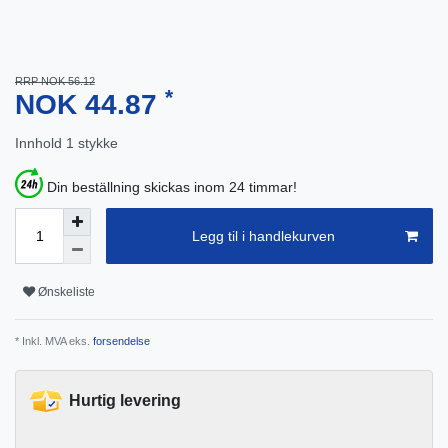
RRP NOK 56.12
*
NOK 44.87
Innhold
1
stykke
Din beställning skickas inom 24 timmar!
Legg til i handlekurven
Ønskeliste
* Inkl. MVA eks.
forsendelse
Hurtig levering