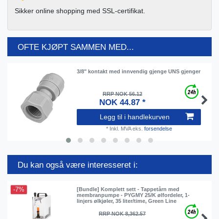
Sikker online shopping med SSL-certifikat.
OFTE KJØPT SAMMEN MED...
3/8" kontakt med innvendig gjenge UNS gjenger
RRP NOK 56.12
NOK 44.87 *
Legg til i handlekurven
*
Inkl. MVA
eks.
forsendelse
Du kan også være interesseret i:
-7%
[Bundle] Komplett sett - Tappetårn med
membranpumpe - PYGMY 25/K ølfordeler, 1-
linjers ølkjøler, 35 liter/time, Green Line
RRP NOK 8,362.57