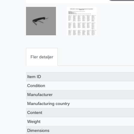
Fler detaljer
Ceres::Template.singleItemTechnicalDataAttribute
Ceres::Template.singleItemTechnicalDataValue
Item ID
Condition
Manufacturer
Manufacturing country
Content
Weight
Dimensions