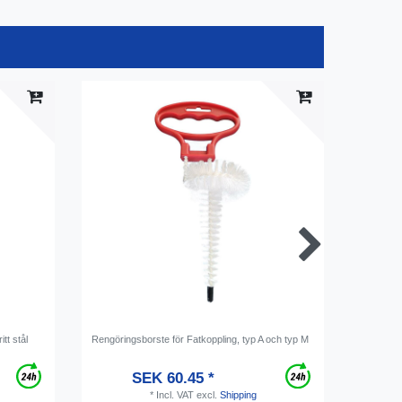
tt stål
Rengöringsborste för Fatkoppling, typ A och typ M
Сhampagn
SEK 60.45 *
*
Incl. VAT
excl.
Shipping