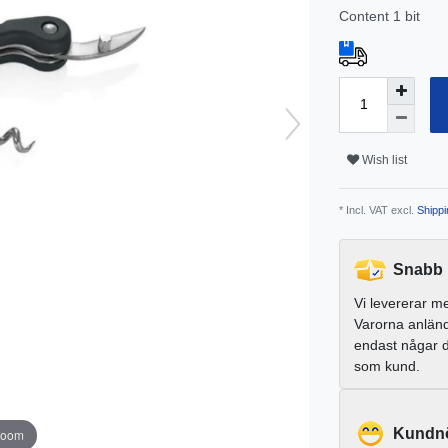
Content
1
bit
Wish list
* Incl. VAT excl.
Shippi
Snabb 
Vi levererar m
Varorna anlän
endast någar 
som kund.
Kundnö
zoom