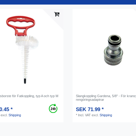
borste för Fatkoppling, typ A och typ M
Slangkoppling Gardena, 5/8" - För kran
rengöringsadaptrar
0.45 *
SEK 71.99 *
excl.
Shipping
*
Incl. VAT
excl.
Shipping