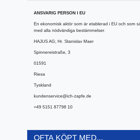
ANSVARIG PERSON I EU
En ekonomisk aktör som är etablerad i EU och som s
med alla nödvändiga bestämmelser.
HAJUS AG; Hr. Stanislav Maer
Spinnereistraße
,
3
01591
Riesa
Tyskland
kundenservice@ich-zapfe.de
+49 5151 87798 10
OFTA KÖPT MED...