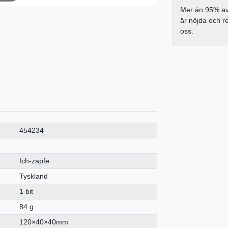
Mer än 95% av
är nöjda och 
oss.
454234
Ich-zapfe
Tyskland
1 bit
84 g
120×40×40mm