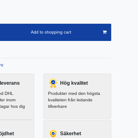
Add to shopping cart
ng
leverans
Hög kvalitet
ed DHL.
Produkter med den högsta
der inom
kvaliteten från ledande
dagar hos dig
tillverkare
jdhet
Säkerhet