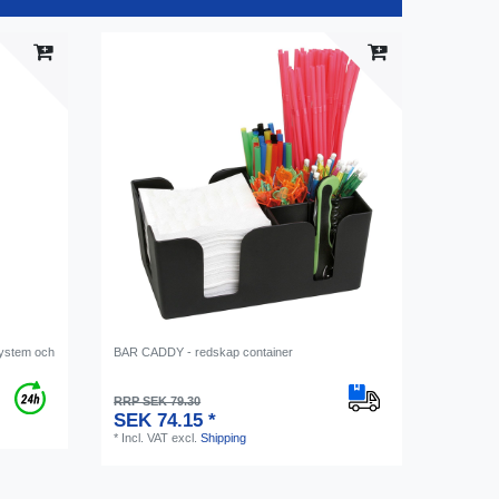
system och
BAR CADDY - redskap container
RRP SEK 79.30
SEK 74.15 *
*
Incl. VAT
excl.
Shipping