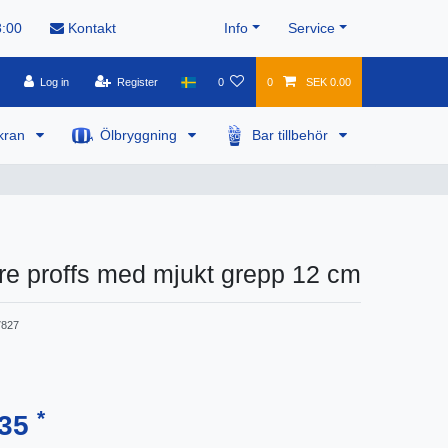
8:00
Kontakt
Info
Service
Log in
Register
0
0
SEK 0.00
kran
Ölbryggning
Bar tillbehör
e proffs med mjukt grepp 12 cm
827
*
.35