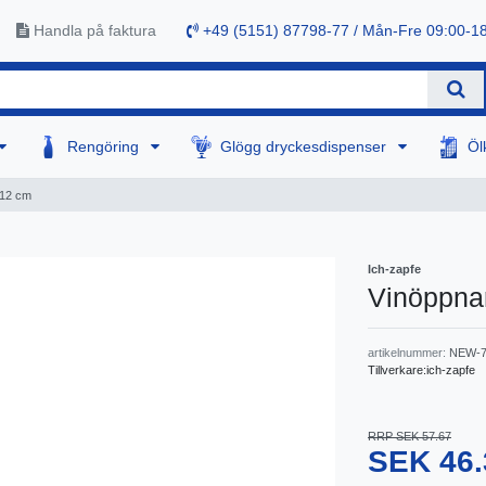
Handla på faktura
+49 (5151) 87798-77 / Mån-Fre 09:00-1
Rengöring
Glögg dryckesdispenser
Öl
 12 cm
Ich-zapfe
Vinöppnar
artikelnummer:
NEW-7
Tillverkare:
ich-zapfe
RRP SEK 57.67
SEK 46