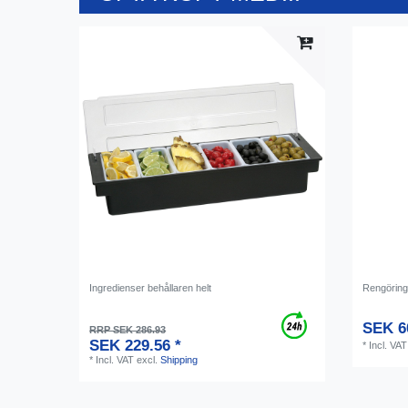
Ingredienser behållaren helt
Rengörings
SEK 6
RRP SEK 286.93
SEK 229.56 *
*
Incl. VAT
*
Incl. VAT
excl.
Shipping