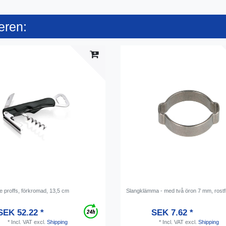
eren:
e proffs, förkromad, 13,5 cm
Slangklämma - med två öron 7 mm, rostfri
SEK 52.22 *
SEK 7.62 *
*
Incl. VAT
excl.
Shipping
*
Incl. VAT
excl.
Shipping