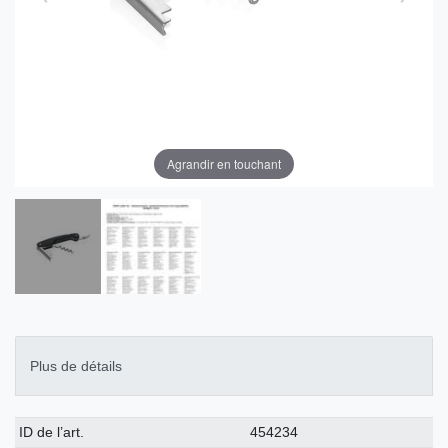
Agrandir en touchant
Plus de détails
Caractéristique
Valeur
ID de l’art.
454234