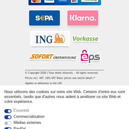
© Copyright 2026 | Tous droits réservés. - All rights reserved.
Prices incl. VAT. 19% VAT Basic prices see article detail | *
Applies to deliveries to the UK!
Nous utilisons des cookies sur notre site Web. Certains d’entre eux sont
essentiels, tandis que d’autres nous aident à améliorer ce site Web et
Contact
Rétracter le contrat ici
votre expérience.
Essentiel
Commercialisation
Médias externes
PayPal