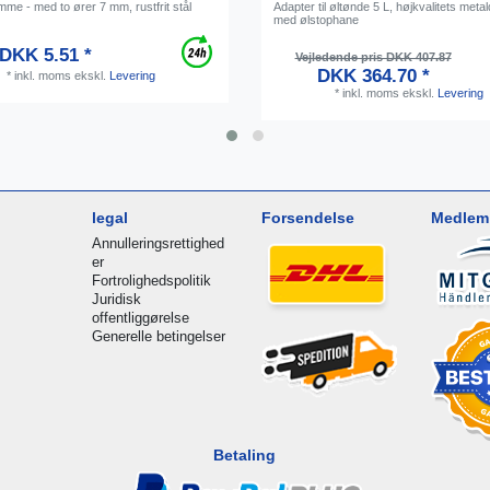
me - med to ører 7 mm, rustfrit stål
Adapter til øltønde 5 L, højkvalitets meta
med ølstophane
DKK 5.51 *
Vejledende pris DKK 407.87
DKK 364.70 *
*
inkl. moms
ekskl.
Levering
*
inkl. moms
ekskl.
Levering
legal
Forsendelse
Medlem 
Annulleringsrettighed
er
Fortrolighedspolitik
Juridisk
offentliggørelse
Generelle betingelser
Betaling