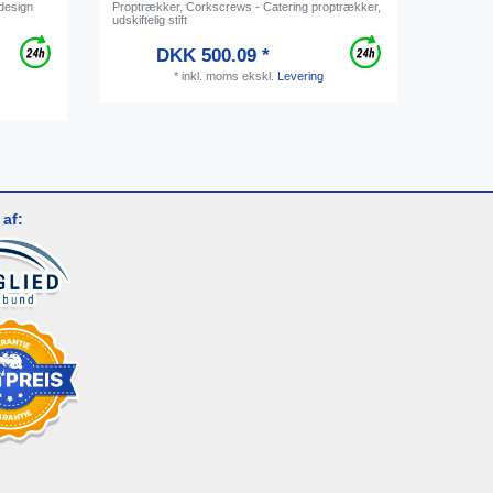
ldesign
Proptrækker, Corkscrews - Catering proptrækker,
Adapter, 
udskiftelig stift
5/8", let 
DKK 500.09 *
Vejl
*
inkl. moms
ekskl.
Levering
af: