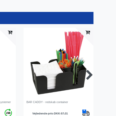
psystemer
BAR CADDY - redskab container
Proptræk
Vejledende pris DKK 57.31
Vejl