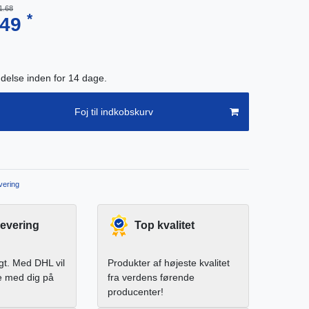
1.68
*
.49
endelse inden for 14 dage.
Foj til indkobskurv
ering
levering
Top kvalitet
igt. Med DHL vil
Produkter af højeste kvalitet
e med dig på
fra verdens førende
producenter!