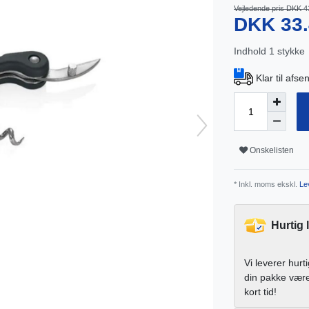
Vejledende pris DKK 4
DKK 33
Indhold
1
stykke
Klar til afs
Onskelisten
* Inkl. moms ekskl.
Lev
Hurtig 
Vi leverer hurt
din pakke vær
kort tid!