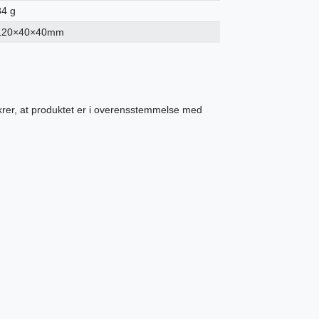
84 g
120×40×40mm
ikrer, at produktet er i overensstemmelse med