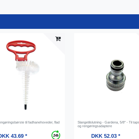
ngøringsbørste til fadhanehoveder, flad
Slangetilslutning - Gardena, 5/8" - Til ta
og rengøringsadaptere
DKK 43.69 *
DKK 52.03 *