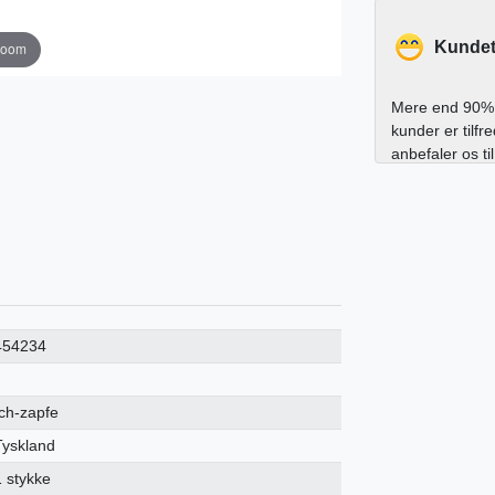
Kundet
zoom
Mere end 90% 
kunder er tilfr
anbefaler os ti
454234
Ich-zapfe
Tyskland
1 stykke