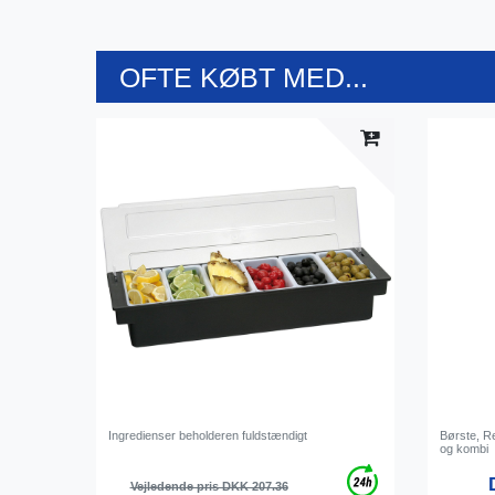
OFTE KØBT MED...
Ingredienser beholderen fuldstændigt
Børste, Re
og kombi
Vejledende pris DKK 207.36