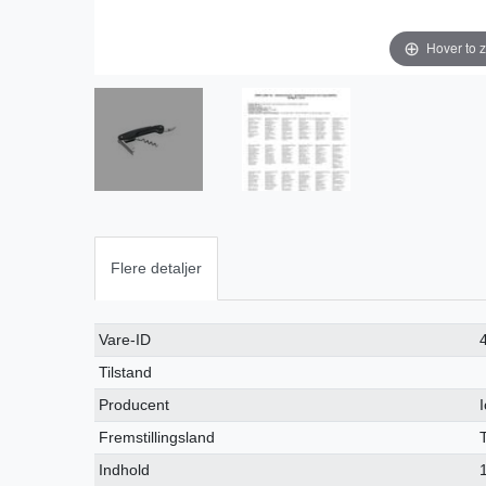
Hover to 
Flere detaljer
Ceres::Template.singleItemTechnicalDataAttribute
Ceres::Template.singleItemTechnicalDataValue
Vare-ID
Tilstand
Producent
Fremstillingsland
Indhold