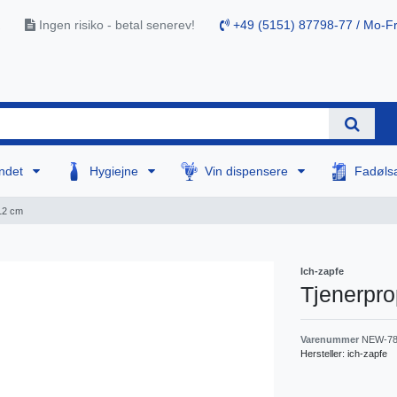
Ingen risiko - betal senerev!
+49 (5151) 87798-77 / Mo-Fr
ndet
Hygiejne
Vin dispensere
Fadøls
12 cm
Ich-zapfe
Tjenerpro
Varenummer
NEW-78
Hersteller:
ich-zapfe