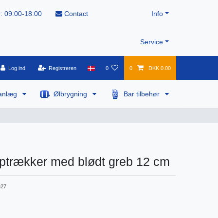
: 09:00-18:00
Contact
Info
Service
Log ind
Registreren
0
0
DKK 0.00
anlæg
Ølbrygning
Bar tilbehør
ptrækker med blødt greb 12 cm
27