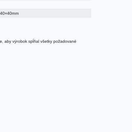
×40×40mm
e, aby výrobok spĺňal všetky požadované