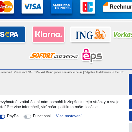
 reserved. Prices incl. VAT. 19% VAT Basic prices see article detail | * Applies to deliveries to the UK!
vyhnutné, zatiaľ čo iní nám pomohli k zlepšeniu tejto stránky a svoje
ľ Pre viac informácií, viď naša: politiku a naše: legálne.
PayPal
Functional
Viac nastavení