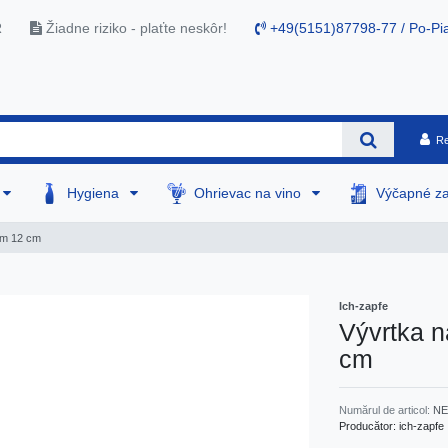
R
Žiadne riziko - plaťte neskôr!
+49(5151)87798-77 / Po-Pia
Re
Hygiena
Ohrievac na vino
Výčapné za
om 12 cm
Ich-zapfe
Vývrtka 
cm
Numărul de articol:
NE
Producător:
ich-zapfe