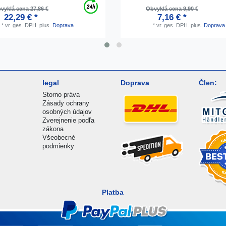
vyklá cena 27,86 €
Obvyklá cena 9,90 €
22,29 € *
7,16 € *
*
vr. ges. DPH.
plus.
Doprava
*
vr. ges. DPH.
plus.
Doprava
legal
Doprava
Člen:
Storno práva
Zásady ochrany
osobných údajov
Zverejnenie podľa
zákona
Všeobecné
podmienky
Platba