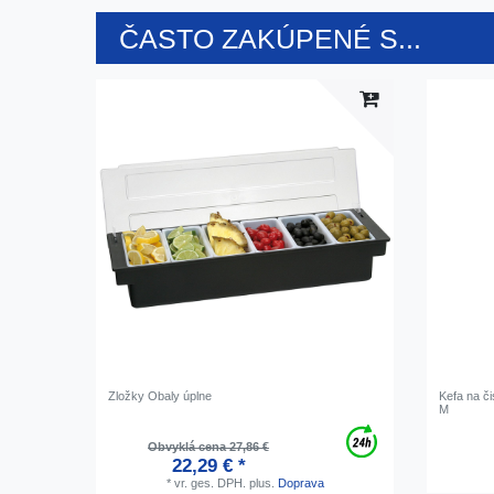
ČASTO ZAKÚPENÉ S...
Zložky Obaly úplne
Kefa na či
M
Obvyklá cena 27,86 €
22,29 € *
*
vr. ges. DPH.
plus.
Doprava