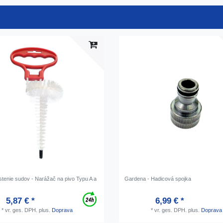
stenie sudov - Narážač na pivo Typu A a
Gardena - Hadicová spojka
5,87 € *
6,99 € *
*
vr. ges. DPH.
plus.
Doprava
*
vr. ges. DPH.
plus.
Doprava