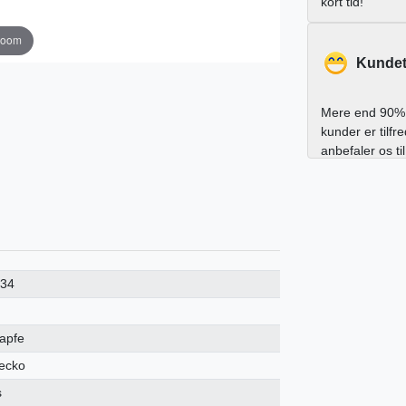
kort tid!
zoom
Kundet
Mere end 90% 
kunder er tilfr
anbefaler os ti
234
zapfe
ecko
s