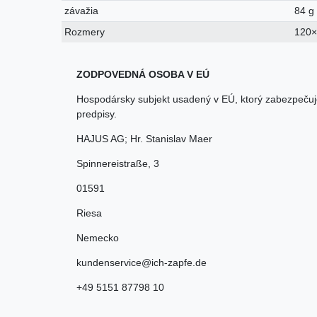
závažia
84 g
Rozmery
120
ZODPOVEDNÁ OSOBA V EÚ
Hospodársky subjekt usadený v EÚ, ktorý zabezpečuj
predpisy.
HAJUS AG; Hr. Stanislav Maer
Spinnereistraße
,
3
01591
Riesa
Nemecko
kundenservice@ich-zapfe.de
+49 5151 87798 10