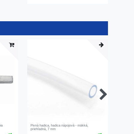
ia
Pivná hadica, hadica nápojová - mäkká,
Kanvica n
priehľadná, 7 mm