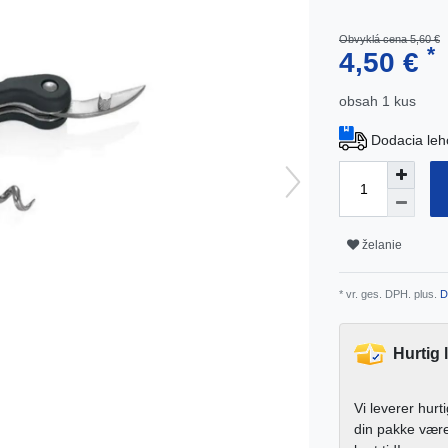
Obvyklá cena 5,60 €
*
4,50 €
obsah
1
kus
Dodacia leh
želanie
* vr. ges. DPH. plus.
D
Hurtig 
Vi leverer hurt
din pakke vær