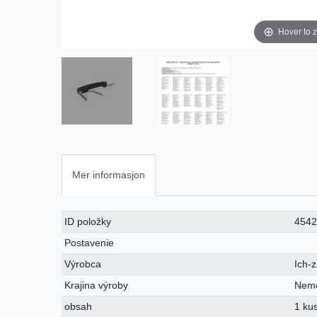
Hover to 
Mer informasjon
Ceres::Template.singleItemTechnicalDataAttribute
Ceres::Template.singleItemTechnicalDataValue
ID položky
454
Postavenie
Výrobca
Ich-
Krajina výroby
Nem
obsah
1 ku