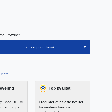
ota 2 týždne!
v nákupnom košíku
oprava
levering
Top kvalitet
igt. Med DHL vil
Produkter af højeste kvalitet
e med dig på
fra verdens førende