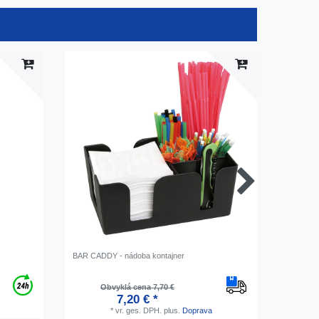
BAR CADDY - nádoba kontajner
Otvarac n
17 cm
Obvyklá cena 7,70 €
O
7,20 € *
*
vr. ges. DPH.
plus.
Doprava