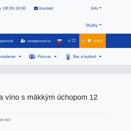
: 08:00-18:00
Kontakt
Info
Služby
gistrovať
zaregistrovať sa
0
0
0,00 €
riadenie
Pivovar
Bar a kokteil
na víno s mäkkým úchopom 12
W-7827