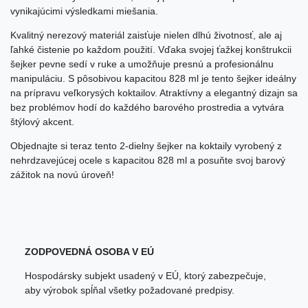
vynikajúcimi výsledkami miešania.
Kvalitný nerezový materiál zaisťuje nielen dlhú životnosť, ale aj
ľahké čistenie po každom použití. Vďaka svojej ťažkej konštrukcii
šejker pevne sedí v ruke a umožňuje presnú a profesionálnu
manipuláciu. S pôsobivou kapacitou 828 ml je tento šejker ideálny
na prípravu veľkorysých koktailov. Atraktívny a elegantný dizajn sa
bez problémov hodí do každého barového prostredia a vytvára
štýlový akcent.
Objednajte si teraz tento 2-dielny šejker na koktaily vyrobený z
nehrdzavejúcej ocele s kapacitou 828 ml a posuňte svoj barový
zážitok na novú úroveň!
ZODPOVEDNÁ OSOBA V EÚ
Hospodársky subjekt usadený v EÚ, ktorý zabezpečuje,
aby výrobok spĺňal všetky požadované predpisy.