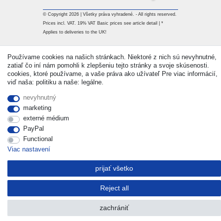
© Copyright 2026 | Všetky práva vyhradené. - All rights reserved.
Prices incl. VAT. 19% VAT Basic prices see article detail | *
Applies to deliveries to the UK!
Používame cookies na našich stránkach. Niektoré z nich sú nevyhnutné,
Kontakt
Withdraw from contract here
zatiaľ čo iní nám pomohli k zlepšeniu tejto stránky a svoje skúsenosti.
cookies, ktoré používame, a vaše práva ako užívateľ Pre viac informácií,
viď naša: politiku a naše: legálne.
nevyhnutný
marketing
externé médium
PayPal
Functional
Viac nastavení
prijať všetko
Reject all
zachrániť