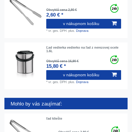
Obvyklá cena 2,80 €
2,60 € *
v nákupnom košíku
*
vr. ges. DPH.
plus.
Doprava
Ľad vedierka vedierko na ľad z nerezovej ocele
1.6L
Obvyklá cena 16,90 €
15,80 € *
v nákupnom košíku
*
vr. ges. DPH.
plus.
Doprava
Mohlo by vás zaujímať:
ľad kliešte
Obvyklá cena 2,80 €