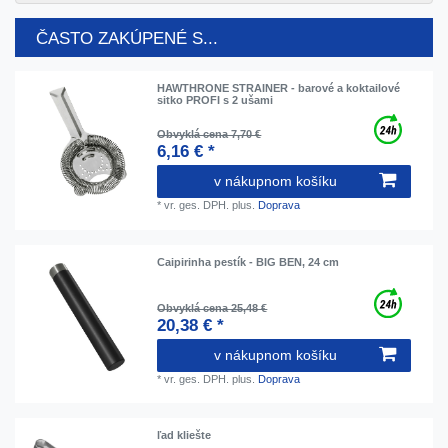
ČASTO ZAKÚPENÉ S...
HAWTHRONE STRAINER - barové a koktailové
sitko PROFI s 2 ušami
Obvyklá cena 7,70 €
6,16 € *
v nákupnom košíku
*
vr. ges. DPH.
plus.
Doprava
Caipirinha pestík - BIG BEN, 24 cm
Obvyklá cena 25,48 €
20,38 € *
v nákupnom košíku
*
vr. ges. DPH.
plus.
Doprava
ľad kliešte