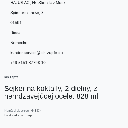
HAJUS AG; Hr. Stanislav Maer
Spinnereistraße
,
3
01591
Riesa
Nemecko
kundenservice@ich-zapfe.de
+49 5151 87798 10
Ich-zapfe
Šejker na koktaily, 2-dielny, z
nehrdzavejúcej ocele, 828 ml
Numărul de articol:
443334
Producător:
ich-zapfe