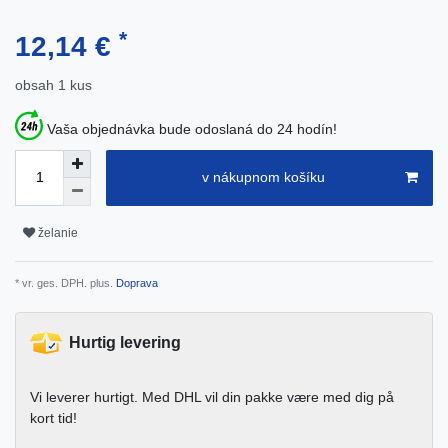
*
12,14 €
obsah
1
kus
Vaša objednávka bude odoslaná do 24 hodín!
v nákupnom košíku
želanie
* vr. ges. DPH. plus.
Doprava
Hurtig levering
Vi leverer hurtigt. Med DHL vil din pakke være med dig på
kort tid!