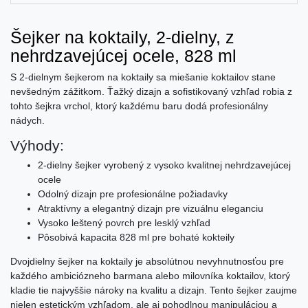
Šejker na koktaily, 2-dielny, z
nehrdzavejúcej ocele, 828 ml
S 2-dielnym šejkerom na koktaily sa miešanie koktailov stane
nevšedným zážitkom. Ťažký dizajn a sofistikovaný vzhľad robia z
tohto šejkra vrchol, ktorý každému baru dodá profesionálny
nádych.
Výhody:
2-dielny šejker vyrobený z vysoko kvalitnej nehrdzavejúcej
ocele
Odolný dizajn pre profesionálne požiadavky
Atraktívny a elegantný dizajn pre vizuálnu eleganciu
Vysoko leštený povrch pre lesklý vzhľad
Pôsobivá kapacita 828 ml pre bohaté kokteily
Dvojdielny šejker na koktaily je absolútnou nevyhnutnosťou pre
každého ambiciózneho barmana alebo milovníka koktailov, ktorý
kladie tie najvyššie nároky na kvalitu a dizajn. Tento šejker zaujme
nielen estetickým vzhľadom, ale aj pohodlnou manipuláciou a