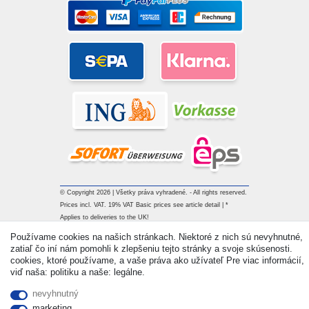
© Copyright 2026 | Všetky práva vyhradené. - All rights reserved.
Prices incl. VAT. 19% VAT Basic prices see article detail | *
Applies to deliveries to the UK!
Používame cookies na našich stránkach. Niektoré z nich sú nevyhnutné,
zatiaľ čo iní nám pomohli k zlepšeniu tejto stránky a svoje skúsenosti.
Kontakt
Withdraw from contract here
cookies, ktoré používame, a vaše práva ako užívateľ Pre viac informácií,
viď naša: politiku a naše: legálne.
nevyhnutný
marketing