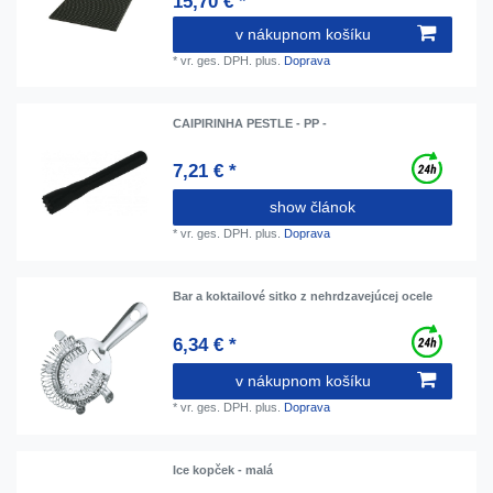
15,70 € *
v nákupnom košíku
*
vr. ges. DPH.
plus.
Doprava
CAIPIRINHA PESTLE - PP -
7,21 € *
show článok
*
vr. ges. DPH.
plus.
Doprava
Bar a koktailové sitko z nehrdzavejúcej ocele
6,34 € *
v nákupnom košíku
*
vr. ges. DPH.
plus.
Doprava
Ice kopček - malá