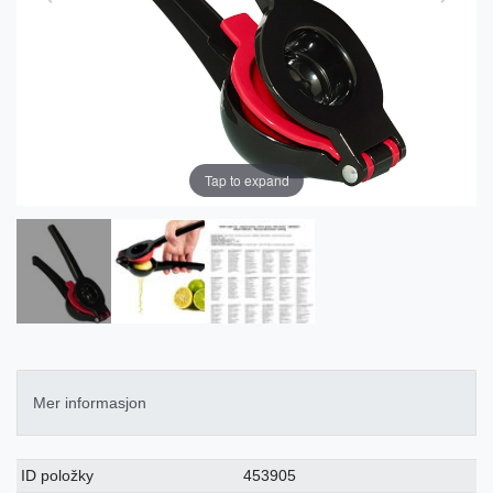
Tap to expand
Mer informasjon
Ceres::Template.singleItemTechnicalDataAttribute
Ceres::Template.singleItemTechnicalDataValue
ID položky
453905