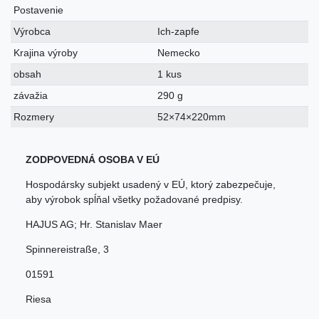
Postavenie
Výrobca
Ich-zapfe
Krajina výroby
Nemecko
obsah
1 kus
závažia
290 g
Rozmery
52×74×220mm
ZODPOVEDNÁ OSOBA V EÚ
Hospodársky subjekt usadený v EÚ, ktorý zabezpečuje,
aby výrobok spĺňal všetky požadované predpisy.
HAJUS AG; Hr. Stanislav Maer
Spinnereistraße
,
3
01591
Riesa