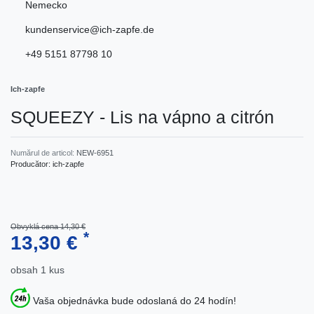
Nemecko
kundenservice@ich-zapfe.de
+49 5151 87798 10
Ich-zapfe
SQUEEZY - Lis na vápno a citrón
Numărul de articol:
NEW-6951
Producător:
ich-zapfe
Obvyklá cena 14,30 €
*
13,30 €
obsah
1
kus
Vaša objednávka bude odoslaná do 24 hodín!