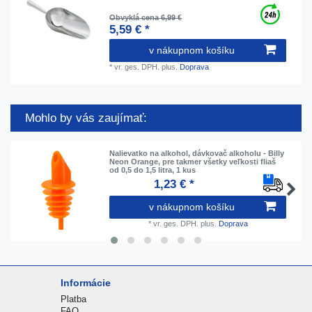
Obvyklá cena 6,99 €
5,59 € *
v nákupnom košíku
*
vr. ges. DPH.
plus.
Doprava
Mohlo by vás zaujímať:
Nalievatko na alkohol, dávkovač alkoholu - Billy
Neon Orange, pre takmer všetky veľkosti fliaš
od 0,5 do 1,5 litra, 1 kus
1,23 € *
v nákupnom košíku
*
vr. ges. DPH.
plus.
Doprava
Informácie
Platba
FAQ