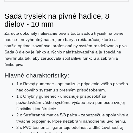
Sada trysiek na pivné hadice, 8
dielov - 10 mm
Zaručte dokonalý nalievanie piva s touto sadou trysiek na pivné
hadice - nevyhnutný nástroj pre bary a reštaurácie, ktoré sa
snažia optimalizovať svoj profesionálny systém rozdeľovania piva.
Sada 8 dielov je ľahko a rýchlo nainštalovateľná a je špeciálne
navrhnutá tak, aby zaručovala spoľahlivú funkciu a zabránila
úniku piva.
Hlavné charakteristiky:
1 x Rovný gumenec - optimalizuje pripojenie vášho pivného
hadicového systému s presným prispôsobením.
1 x Ohybný gumenec - umožňuje prispôsobiť sa
požiadavkám vášho systému výčapu piva pomocou svojej
flexibilnej konštrukcie.
2 x Šesťhranná matica 5/8 palca - zabezpečuje spoľahlivé a
trvácne pripojenie, ktoré nezabráni náhodnému uvoľneniu.
2 x PVC tesnenia - garantuje odolnosť a dlhú životnosť aj