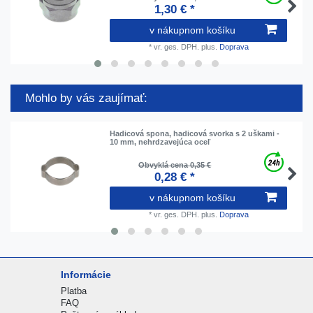
1,30 € *
v nákupnom košíku
*
vr. ges. DPH.
plus.
Doprava
Mohlo by vás zaujímať:
Hadicová spona, hadicová svorka s 2 uškami -
10 mm, nehrdzavejúca oceľ
Obvyklá cena 0,35 €
0,28 € *
v nákupnom košíku
*
vr. ges. DPH.
plus.
Doprava
Informácie
Platba
FAQ