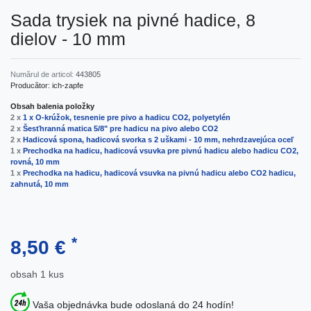
Sada trysiek na pivné hadice, 8
dielov - 10 mm
Numărul de articol:
443805
Producător:
ich-zapfe
Obsah balenia položky
2 x
1 x O-krúžok, tesnenie pre pivo a hadicu CO2, polyetylén
2 x
Šesťhranná matica 5/8" pre hadicu na pivo alebo CO2
2 x
Hadicová spona, hadicová svorka s 2 uškami - 10 mm, nehrdzavejúca oceľ
1 x
Prechodka na hadicu, hadicová vsuvka pre pivnú hadicu alebo hadicu CO2,
rovná, 10 mm
1 x
Prechodka na hadicu, hadicová vsuvka na pivnú hadicu alebo CO2 hadicu,
zahnutá, 10 mm
*
8,50 €
obsah
1
kus
Vaša objednávka bude odoslaná do 24 hodín!