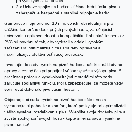
pri vysokých zaťaženiach.
2 x Uchove spojky na hadice - účinne bráni úniku piva a
zabezpečuje bezpečné a stabilné pripojenie hadíc.
Gumenece majú priemer 10 mm, čo ich robí ideálnymi pre
väčšinu komerčne dostupných pivných hadíc, zaručujúcich
univerzálnu aplikovateľnosť a kompatibilitu. Robustné tesnenia z
PVC sú navrhnuté tak, aby vydržali a odolali vysokým
zaťaženiam, minimalizujúc čas strávený opravami a
maximalizujúc efektívnosť vašej prevádzky.
Investujte do sady trysiek na pivné hadice a ušetrite náklady na
opravy a cenný čas pri pripájaní vášho systému výčapu piva. S
precíznou prácou a vysokokvalitnými materiálmi táto sada
zaručuje spoľahlivú funkciu, ktorá zabezpečuje, že môžete vždy
servírovať dokonalé pivo vašim hosťom.
Objednajte si sadu trysiek na pivné hadice ešte dnes a
vychutnajte si pohodlie a komfort, ktoré poskytuje pri optimalizácii
vášho systému rozdeľovania piva. Vylepšite svoje dodávky piva a
zvýšte spokojnosť svojich hostí - kúpte si teraz sadu trysiek na
pivné hadice!