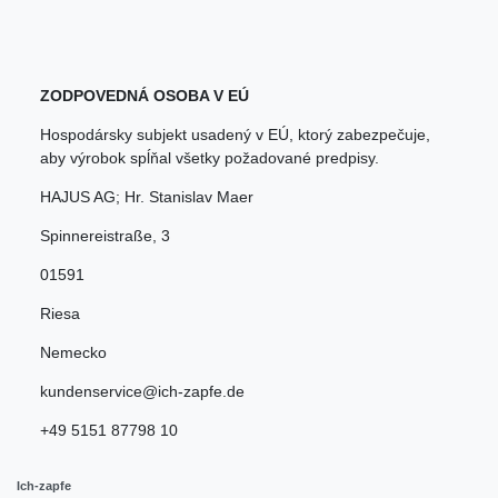
ZODPOVEDNÁ OSOBA V EÚ
Hospodársky subjekt usadený v EÚ, ktorý zabezpečuje,
aby výrobok spĺňal všetky požadované predpisy.
HAJUS AG; Hr. Stanislav Maer
Spinnereistraße
,
3
01591
Riesa
Nemecko
kundenservice@ich-zapfe.de
+49 5151 87798 10
Ich-zapfe