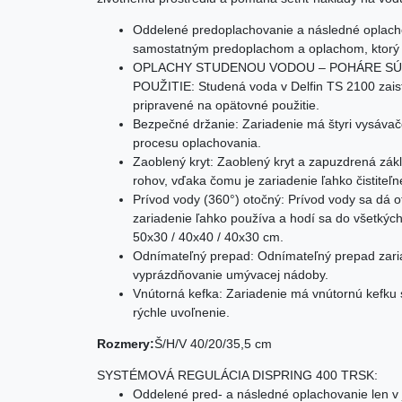
Oddelené predoplachovanie a následné oplacho
samostatným predoplachom a oplachom, ktorý za
OPLACHY STUDENOU VODOU – POHÁRE SÚ 
POUŽITIE: Studená voda v Delfin TS 2100 zaisť
pripravené na opätovné použitie.
Bezpečné držanie: Zariadenie má štyri vysávač
procesu oplachovania.
Zaoblený kryt: Zaoblený kryt a zapuzdrená zák
rohov, vďaka čomu je zariadenie ľahko čistiteľn
Prívod vody (360°) otočný: Prívod vody sa dá 
zariadenie ľahko používa a hodí sa do všetký
50x30 / 40x40 / 40x30 cm.
Odnímateľný prepad: Odnímateľný prepad zaria
vyprázdňovanie umývacej nádoby.
Vnútorná kefka: Zariadenie má vnútornú kefku
rýchle uvoľnenie.
Rozmery:
Š/H/V 40/20/35,5 cm
SYSTÉMOVÁ REGULÁCIA DISPRING 400 TRSK:
Oddelené pred- a následné oplachovanie len v