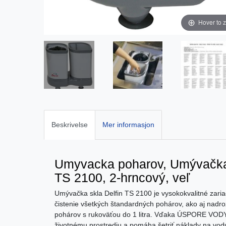
Hover to 
Beskrivelse
Mer informasjon
Umyvacka poharov, Umývačka s
TS 2100, 2-hrncový, veľ
Umývačka skla Delfin TS 2100 je vysokokvalitné zaria
čistenie všetkých štandardných pohárov, ako aj nad
pohárov s rukoväťou do 1 litra. Vďaka ÚSPORE VODY 
životnému prostrediu a pomáha šetriť náklady na vod