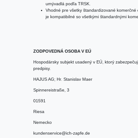
umývadlá podľa TRSK.
Vhodné pre všetky štandardizované komerčné d
je kompatibilné so všetkými štandardnými kome
ZODPOVEDNÁ OSOBA V EÚ
Hospodársky subjekt usadený v EÚ, ktorý zabezpečuj
predpisy.
HAJUS AG; Hr. Stanislav Maer
Spinnereistraße
,
3
01591
Riesa
Nemecko
kundenservice@ich-zapfe.de