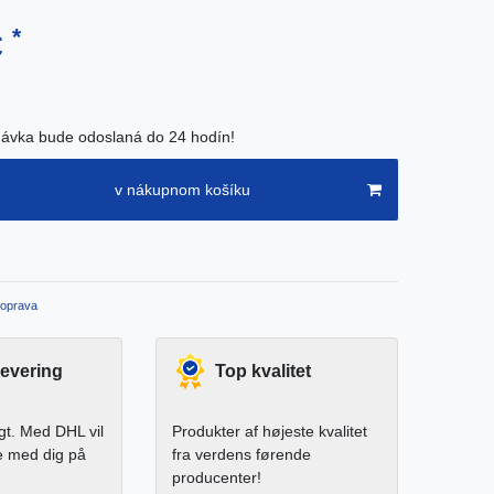
*
€
ávka bude odoslaná do 24 hodín!
v nákupnom košíku
oprava
levering
Top kvalitet
igt. Med DHL vil
Produkter af højeste kvalitet
e med dig på
fra verdens førende
producenter!