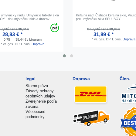
o umývačky riadu, Umývacie tablety skla
Kefa na riad, Čistiaca kefa na sklo, Vnút
Y - do umývačiek skla a drezov
pre umývačku skla SPÜLBOY
vyklá cena 36,04 €
Obvyklá cena 39,86 €
28,83 € *
31,89 € *
*
vr. ges. DPH.
plus.
Doprava
0.75
| 38,44 € / kilogram
*
vr. ges. DPH.
plus.
Doprava
legal
Doprava
Člen:
Storno práva
Zásady ochrany
osobných údajov
Zverejnenie podľa
zákona
Všeobecné
podmienky