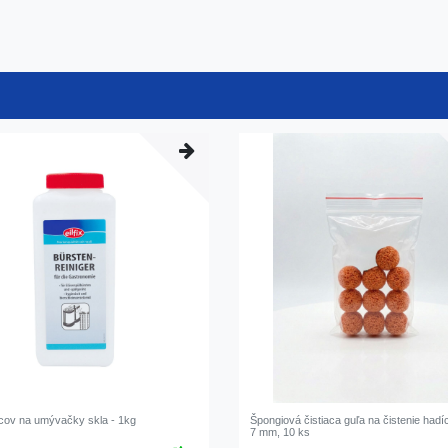
etcov na umývačky skla - 1kg
Špongiová čistiaca guľa na čistenie hadí
7 mm, 10 ks