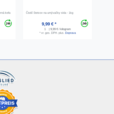
orná kefa
Čistič štetcov na umývačky skla - 1kg
Očkový k
9,99 € *
O
1
| 9,99 € / kilogram
*
vr. ges. DPH.
plus.
Doprava