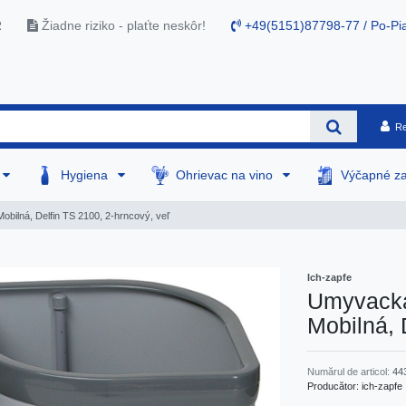
R
Žiadne riziko - plaťte neskôr!
+49(5151)87798-77 / Po-Pia
Re
Hygiena
Ohrievac na vino
Výčapné za
bilná, Delfin TS 2100, 2-hrncový, veľ
Ich-zapfe
Umyvacka
Mobilná, 
Numărul de articol:
44
Producător:
ich-zapfe