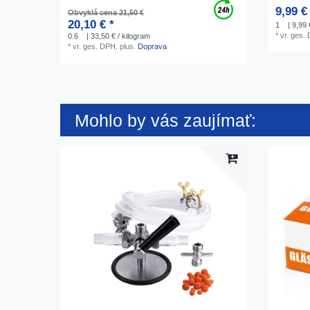
9,99 €
Obvyklá cena 21,50 €
20,10 € *
1
| 9,99 
*
vr. ges.
0.6
| 33,50 € / kilogram
*
vr. ges. DPH.
plus.
Doprava
Mohlo by vás zaujímať: