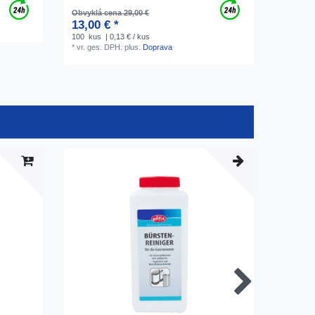
Obvyklá cena 29,00 €
13,00 € *
100
kus
| 0,13 € / kus
*
vr. ges. DPH.
plus.
Doprava