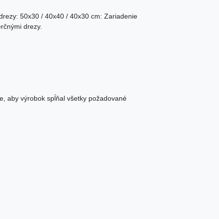
rezy: 50x30 / 40x40 / 40x30 cm: Zariadenie
rčnými drezy.
e, aby výrobok spĺňal všetky požadované