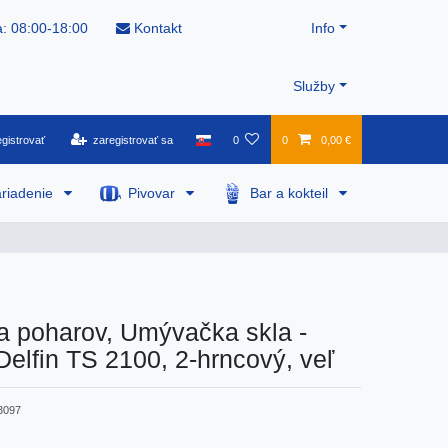
: 08:00-18:00
Kontakt
Info
Služby
gistrovať
zaregistrovať sa
0
0
0,00 €
riadenie
Pivovar
Bar a kokteil
 poharov, Umývačka skla -
Delfin TS 2100, 2-hrncový, veľ
3097