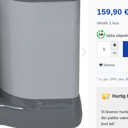
159,90 
obsah
1
kus
Vaša objedn
želanie
* vr. ges. DPH. plus.
D
Hurtig 
Vi leverer hurt
din pakke vær
kort tid!