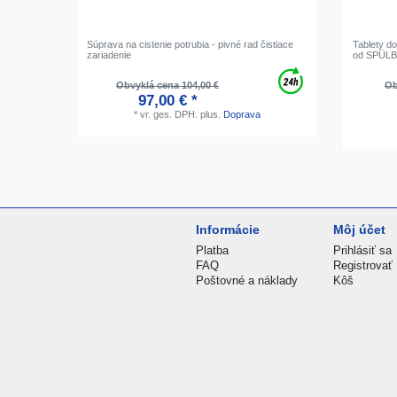
Súprava na cistenie potrubia - pivné rad čistiace
Tablety d
zariadenie
od SPÜLBO
Obvyklá cena 104,00 €
Ob
97,00 € *
*
vr. ges. DPH.
plus.
Doprava
Informácie
Môj účet
Platba
Prihlásiť sa
FAQ
Registrovať
Poštovné a náklady
Kôš