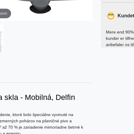
zoom
Kundet
Mere end 90% 
kunder er tilfr
anbefaler os ti
kla - Mobilná, Delfin
denie, ktoré bolo špeciálne vyvinuté na
rozmerných pohárov na pšeničné pivo a
až 70 % je zariadenie mimoriadne šetrné k
u a energiu.