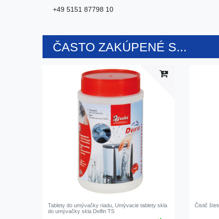
+49 5151 87798 10
ČASTO ZAKÚPENÉ S...
Tablety do umývačky riadu, Umývacie tablety skla
Čistič št
do umývačky skla Delfin TS