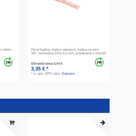
vo alebo
Pivná hadica, hadica nápojová, hadica na pivo
3/8", nominálna šírka 6,3 mm, predávaná v metráži
Obvyklá cena 3,44 €
3,35 € *
*
vr. ges. DPH.
plus.
Doprava