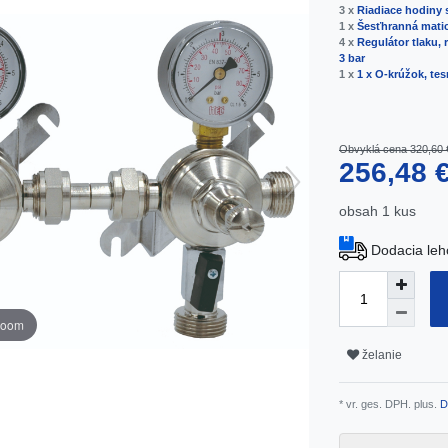
3 x
Riadiace hodiny 
1 x
Šesťhranná matic
4 x
Regulátor tlaku,
3 bar
1 x
1 x O-krúžok, tes
Obvyklá cena 320,60 
256,48 
obsah
1
kus
Dodacia leh
zoom
želanie
* vr. ges. DPH. plus.
D