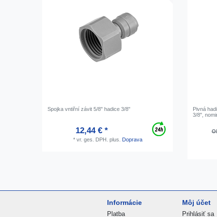
Spojka vntiřní závit 5/8" hadice 3/8"
Pivná hadi
3/8", nom
12,44 € *
Ob
*
vr. ges. DPH.
plus.
Doprava
Informácie
Môj účet
Platba
Prihlásiť sa