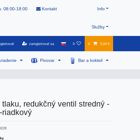
: 08:00-18:00
Kontakt
Info
Služby
gistrovať
zaregistrovať sa
0
0
0,00 €
riadenie
Pivovar
Bar a kokteil
 tlaku, redukčný ventil stredný -
4-riadkový
3228
žky