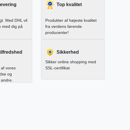
levering
Top kvalitet
igt. Med DHL vil
Produkter af højeste kvalitet
e med dig på
fra verdens førende
producenter!
ilfredshed
Sikkerhed
Sikker online shopping med
af vores
SSL-certifikat.
edse og
l andre.