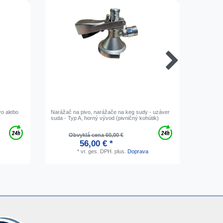
vo alebo
Narážač na pivo, narážače na keg sudy - uzáver
Regulátor
suda - Typ A, horný vývod (pivničný kohútik)
CO2, N2 
Obvyklá cena 60,00 €
O
56,00 € *
*
vr. ges. DPH.
plus.
Doprava