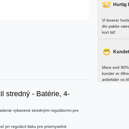
Hurtig 
Vi leverer hurt
din pakke vær
kort tid!
Kundet
Mere end 90% 
kunder er tilfr
anbefaler os ti
l stredný - Batérie, 4-
riadenie vybavené strednými regulátormi pre
ť pri regulácii tlaku pre priemyselné