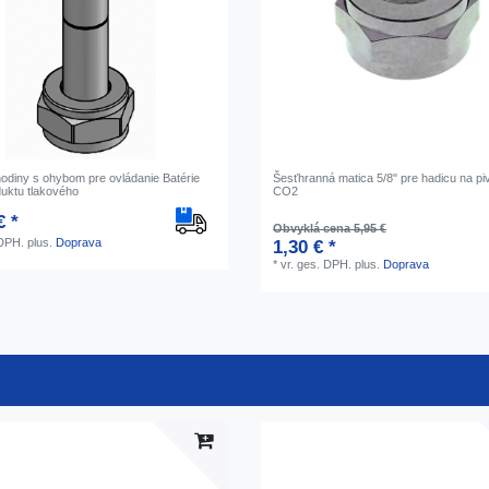
hodiny s ohybom pre ovládanie Batérie
Šesťhranná matica 5/8" pre hadicu na pi
uktu tlakového
CO2
€ *
Obvyklá cena 5,95 €
 DPH.
plus.
Doprava
1,30 € *
*
vr. ges. DPH.
plus.
Doprava