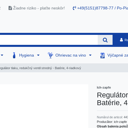
R
Žiadne riziko - plaťte neskôr!
+49(5151)87798-77 / Po-Pia
Re
Hygiena
Ohrievac na vino
Výčapné za
gulátor tlaku, redukčný ventil stredný - Batérie, 4-riadkový
Ich-zapfe
Regulátor
Batérie, 
Numărul de articol:
44
Producător:
ich-zapfe
Obsah balenia polo