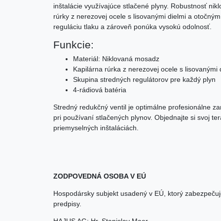
inštalácie využívajúce stlačené plyny. Robustnosť n
rúrky z nerezovej ocele s lisovanými dielmi a otočný
reguláciu tlaku a zároveň ponúka vysokú odolnosť.
Funkcie:
Materiál: Niklovaná mosadz
Kapilárna rúrka z nerezovej ocele s lisovaným
Skupina stredných regulátorov pre každý plyn
4-rádiová batéria
Stredný redukčný ventil je optimálne profesionálne 
pri používaní stlačených plynov. Objednajte si svoj te
priemyselných inštaláciách.
ZODPOVEDNÁ OSOBA V EÚ
Hospodársky subjekt usadený v EÚ, ktorý zabezpečuj
predpisy.