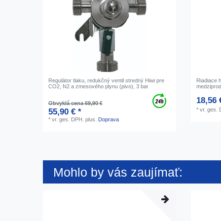
Regulátor tlaku, redukčný ventil stredný Hiwi pre
Riadiace 
CO2, N2 a zmesového plynu (pivo), 3 bar
medziprod
18,56 
Obvyklá cena 69,90 €
*
vr. ges.
55,90 € *
*
vr. ges. DPH.
plus.
Doprava
Mohlo by vás zaujímať: