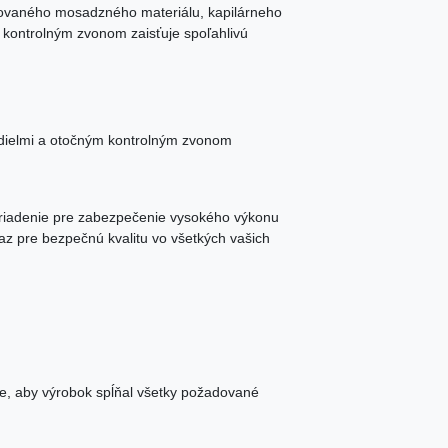
iklovaného mosadzného materiálu, kapilárneho
m kontrolným zvonom zaisťuje spoľahlivú
i dielmi a otočným kontrolným zvonom
zariadenie pre zabezpečenie vysokého výkonu
raz pre bezpečnú kvalitu vo všetkých vašich
e, aby výrobok spĺňal všetky požadované