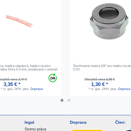
ca, hadica nápojová, hadica na pivo
Šesťhranná matica 5/8" pre hadicu na pi
inálna šírka 6,3 mm, predávaná v metráži
CO2
vyklá cena 3,44 €
Obvyklá cena 5,95 €
3,35 € *
1,30 € *
*
vr. ges. DPH.
plus.
Doprava
*
vr. ges. DPH.
plus.
Doprava
legal
Doprava
Člen:
Storno práva