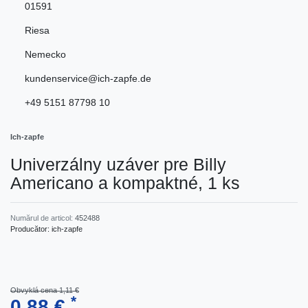
01591
Riesa
Nemecko
kundenservice@ich-zapfe.de
+49 5151 87798 10
Ich-zapfe
Univerzálny uzáver pre Billy
Americano a kompaktné, 1 ks
Numărul de articol:
452488
Producător:
ich-zapfe
Obvyklá cena 1,11 €
*
0,88 €