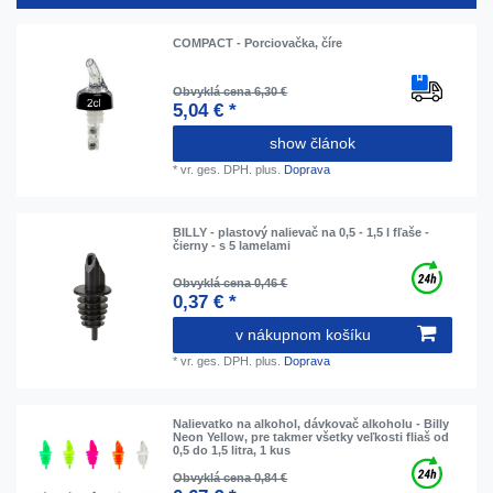
COMPACT - Porciovačka, číre
Obvyklá cena 6,30 €
5,04 € *
show článok
*
vr. ges. DPH.
plus.
Doprava
BILLY - plastový nalievač na 0,5 - 1,5 l fľaše -
čierny - s 5 lamelami
Obvyklá cena 0,46 €
0,37 € *
v nákupnom košíku
*
vr. ges. DPH.
plus.
Doprava
Nalievatko na alkohol, dávkovač alkoholu - Billy
Neon Yellow, pre takmer všetky veľkosti fliaš od
0,5 do 1,5 litra, 1 kus
Obvyklá cena 0,84 €