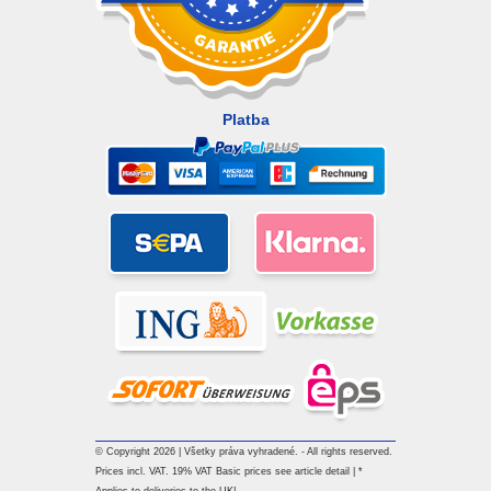
Platba
© Copyright 2026 | Všetky práva vyhradené. - All rights reserved.
Prices incl. VAT. 19% VAT Basic prices see article detail | *