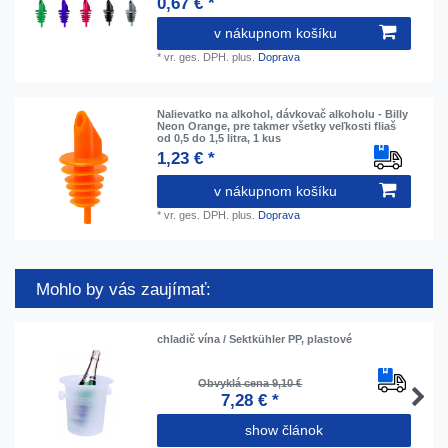
0,67 € *
v nákupnom košíku
*
vr. ges. DPH.
plus.
Doprava
Nalievatko na alkohol, dávkovač alkoholu - Billy
Neon Orange, pre takmer všetky veľkosti fliaš
od 0,5 do 1,5 litra, 1 kus
1,23 € *
v nákupnom košíku
*
vr. ges. DPH.
plus.
Doprava
Mohlo by vás zaujímať:
chladič vína / Sektkühler PP, plastové
Obvyklá cena 9,10 €
7,28 € *
show článok