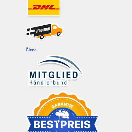
Člen: