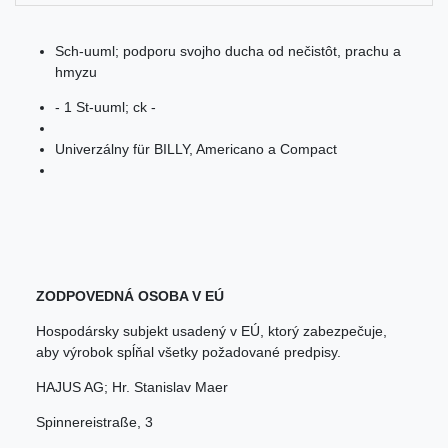
Sch-uuml; podporu svojho ducha od nečistôt, prachu a
hmyzu
- 1 St-uuml; ck -
Univerzálny für BILLY, Americano a Compact
ZODPOVEDNÁ OSOBA V EÚ
Hospodársky subjekt usadený v EÚ, ktorý zabezpečuje,
aby výrobok spĺňal všetky požadované predpisy.
HAJUS AG; Hr. Stanislav Maer
Spinnereistraße
,
3