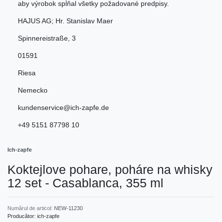
aby výrobok spĺňal všetky požadované predpisy.
HAJUS AG; Hr. Stanislav Maer
Spinnereistraße
,
3
01591
Riesa
Nemecko
kundenservice@ich-zapfe.de
+49 5151 87798 10
Ich-zapfe
Koktejlove pohare, poháre na whisky
12 set - Casablanca, 355 ml
Numărul de articol:
NEW-11230
Producător:
ich-zapfe