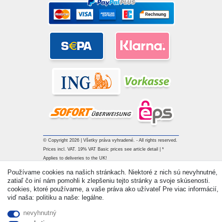
© Copyright 2026 | Všetky práva vyhradené. - All rights reserved.
Prices incl. VAT. 19% VAT Basic prices see article detail | *
Applies to deliveries to the UK!
Používame cookies na našich stránkach. Niektoré z nich sú nevyhnutné,
zatiaľ čo iní nám pomohli k zlepšeniu tejto stránky a svoje skúsenosti.
Kontakt
Withdraw from contract here
cookies, ktoré používame, a vaše práva ako užívateľ Pre viac informácií,
viď naša: politiku a naše: legálne.
nevyhnutný