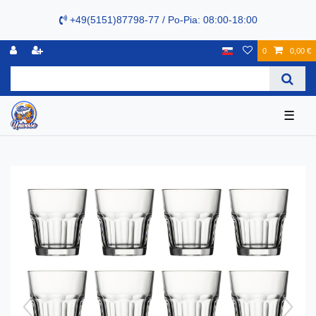
+49(5151)87798-77 / Po-Pia: 08:00-18:00
0
0,00 €
☰