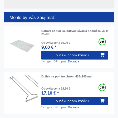
Mohlo by vás zaujímať:
Barova podlozka, odkvapkávacia podložka, 36 x
25 cm
Obvyklá cena 10,00 €
9,00 € *
v nákupnom košíku
*
vr. ges. DPH.
plus.
Doprava
Držiak na poháre chróm 415x145mm
Obvyklá cena 18,30 €
17,10 € *
v nákupnom košíku
*
vr. ges. DPH.
plus.
Doprava