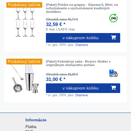
Produktový balíček
[Paket] Poháre na grappu - Súprava 6, 90ml, na
ochutnávanie a vychutnávanie kvalitných
destilátov
Obvyklá cena 40,74 €
32,59 € *
6
kus
| 5,43 € / kus
v nákupnom košíku
*
vr. ges. DPH.
plus.
Doprava
Produktový balíček
[Paket] Koktejlova sada - Boston Shaker s
originálnym miešacieho pohára
Obvyklá cena 33,00 €
31,00 € *
v nákupnom košíku
*
vr. ges. DPH.
plus.
Doprava
Informácie
Platba