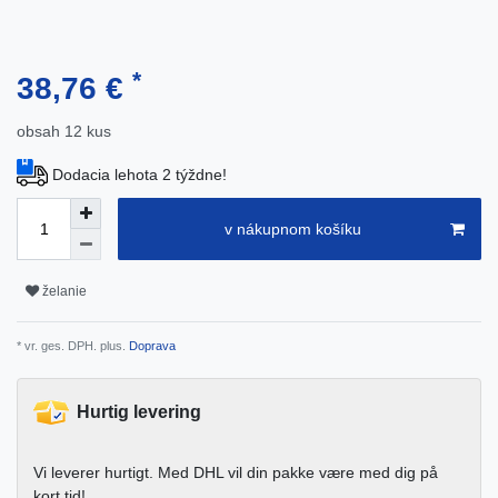
*
38,76 €
obsah
12
kus
Dodacia lehota 2 týždne!
v nákupnom košíku
želanie
* vr. ges. DPH. plus.
Doprava
Hurtig levering
Vi leverer hurtigt. Med DHL vil din pakke være med dig på
kort tid!