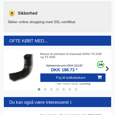
Sikkerhed
Sikker online shopping med SSL-certifikat.
OFTE KØBT MED...
Børste til yderkant til Glasvask Delfin TS 2100
og TS 3100
Vejledende pris DKK 212.87
DKK 198.73 *
Foj til indkobskurv
*
inkl. moms
ekskl.
Levering
Du kan også være interesseret i: