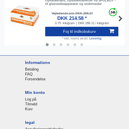
Opvasketabs, Opvasketabletter fra SPÜLBOY -
til glasvaskeapparater og undervaske
Vejledende pris DKK 268.24
DKK 214.58 *
0.75
kilogram
| DKK 286.11 / kilogram
Foj til indkobskurv
*
inkl. moms
ekskl.
Levering
Informations
Betaling
FAQ
Forsendelse
Min konto
Log på
Tilmeld
Kurv
legal