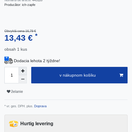
Numărul de articol:
443110
Producător:
ich-zapfe
Obvyklá cena 16,79 €
*
13,43 €
obsah
1
kus
Dodacia lehota 2 týždne!
v nákupnom košíku
želanie
* vr. ges. DPH. plus.
Doprava
Hurtig levering