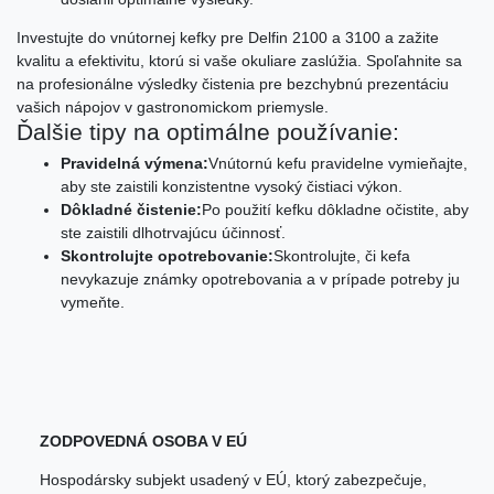
Investujte do vnútornej kefky pre Delfin 2100 a 3100 a zažite
kvalitu a efektivitu, ktorú si vaše okuliare zaslúžia. Spoľahnite sa
na profesionálne výsledky čistenia pre bezchybnú prezentáciu
vašich nápojov v gastronomickom priemysle.
Ďalšie tipy na optimálne používanie:
Pravidelná výmena:
Vnútornú kefu pravidelne vymieňajte,
aby ste zaistili konzistentne vysoký čistiaci výkon.
Dôkladné čistenie:
Po použití kefku dôkladne očistite, aby
ste zaistili dlhotrvajúcu účinnosť.
Skontrolujte opotrebovanie:
Skontrolujte, či kefa
nevykazuje známky opotrebovania a v prípade potreby ju
vymeňte.
ZODPOVEDNÁ OSOBA V EÚ
Hospodársky subjekt usadený v EÚ, ktorý zabezpečuje,