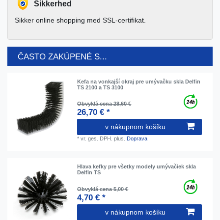
Sikkerhed
Sikker online shopping med SSL-certifikat.
ČASTO ZAKÚPENÉ S...
Kefa na vonkajší okraj pre umývačku skla Delfin
TS 2100 a TS 3100
Obvyklá cena 28,60 €
26,70 € *
v nákupnom košíku
*
vr. ges. DPH.
plus.
Doprava
Hlava kefky pre všetky modely umývačiek skla
Delfin TS
Obvyklá cena 5,00 €
4,70 € *
v nákupnom košíku