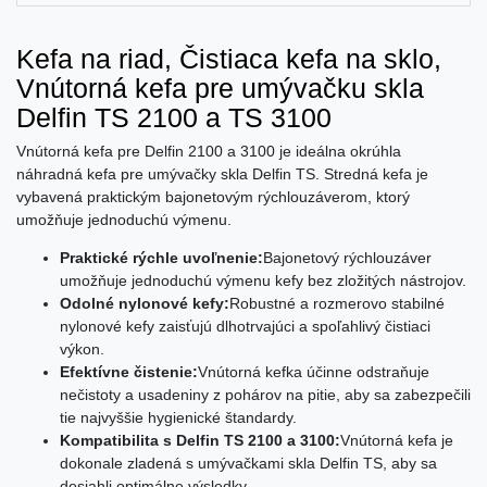
Kefa na riad, Čistiaca kefa na sklo,
Vnútorná kefa pre umývačku skla
Delfin TS 2100 a TS 3100
Vnútorná kefa pre Delfin 2100 a 3100 je ideálna okrúhla
náhradná kefa pre umývačky skla Delfin TS. Stredná kefa je
vybavená praktickým bajonetovým rýchlouzáverom, ktorý
umožňuje jednoduchú výmenu.
Praktické rýchle uvoľnenie:
Bajonetový rýchlouzáver
umožňuje jednoduchú výmenu kefy bez zložitých nástrojov.
Odolné nylonové kefy:
Robustné a rozmerovo stabilné
nylonové kefy zaisťujú dlhotrvajúci a spoľahlivý čistiaci
výkon.
Efektívne čistenie:
Vnútorná kefka účinne odstraňuje
nečistoty a usadeniny z pohárov na pitie, aby sa zabezpečili
tie najvyššie hygienické štandardy.
Kompatibilita s Delfin TS 2100 a 3100:
Vnútorná kefa je
dokonale zladená s umývačkami skla Delfin TS, aby sa
dosiahli optimálne výsledky.