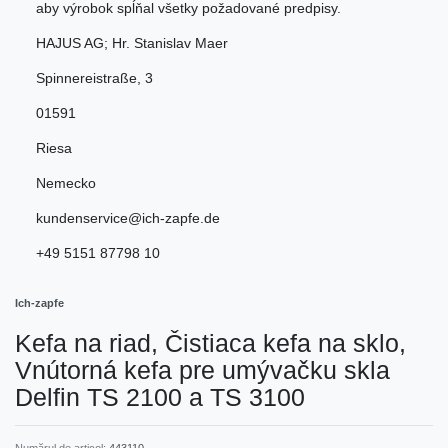
aby výrobok spĺňal všetky požadované predpisy.
HAJUS AG; Hr. Stanislav Maer
Spinnereistraße
,
3
01591
Riesa
Nemecko
kundenservice@ich-zapfe.de
+49 5151 87798 10
Ich-zapfe
Kefa na riad, Čistiaca kefa na sklo,
Vnútorná kefa pre umývačku skla
Delfin TS 2100 a TS 3100