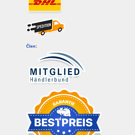
Člen: