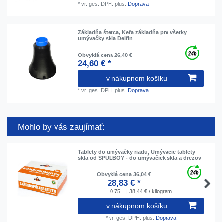
*
vr. ges. DPH.
plus.
Doprava
Základňa štetca, Kefa základňa pre všetky
umývačky skla Delfin
Obvyklá cena 26,40 €
24,60 € *
v nákupnom košíku
*
vr. ges. DPH.
plus.
Doprava
Mohlo by vás zaujímať:
Tablety do umývačky riadu, Umývacie tablety
skla od SPÜLBOY - do umývačiek skla a drezov
Obvyklá cena 36,04 €
28,83 € *
0.75
| 38,44 € / kilogram
v nákupnom košíku
*
vr. ges. DPH.
plus.
Doprava