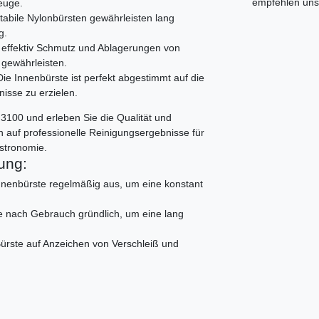
empfehlen uns 
euge.
abile Nylonbürsten gewährleisten lang
g.
t effektiv Schmutz und Ablagerungen von
 gewährleisten.
Die Innenbürste ist perfekt abgestimmt auf die
isse zu erzielen.
d 3100 und erleben Sie die Qualität und
ch auf professionelle Reinigungsergebnisse für
astronomie.
ung:
nnenbürste regelmäßig aus, um eine konstant
te nach Gebrauch gründlich, um eine lang
Bürste auf Anzeichen von Verschleiß und