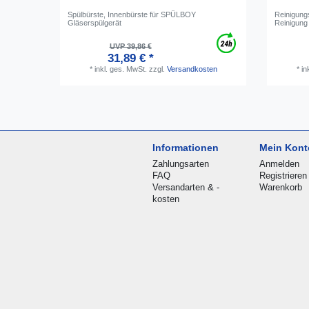
Spülbürste, Innenbürste für SPÜLBOY
Reinigungs
Gläserspülgerät
Reinigung
UVP 39,86 €
31,89 € *
*
inkl. ges. MwSt.
zzgl.
Versandkosten
*
in
Informationen
Mein Kont
Zahlungsarten
Anmelden
FAQ
Registrieren
Versandarten & -
Warenkorb
kosten