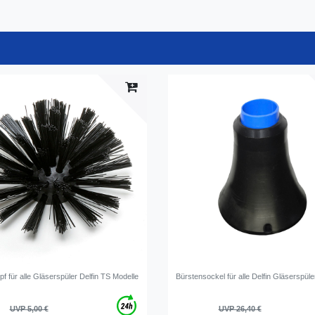
f für alle Gläserspüler Delfin TS Modelle
Bürstensockel für alle Delfin Gläserspüle
UVP 5,00 €
UVP 26,40 €