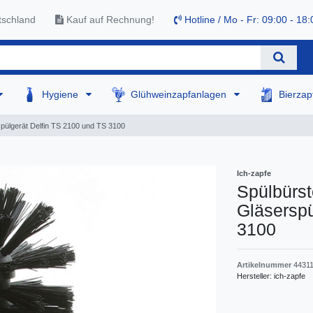
tschland
Kauf auf Rechnung!
Hotline / Mo - Fr: 09:00 - 18:
Hygiene
Glühweinzapfanlagen
Bierza
spülgerät Delfin TS 2100 und TS 3100
Ich-zapfe
Spülbürst
Gläserspü
3100
Artikelnummer
4431
Hersteller:
ich-zapfe