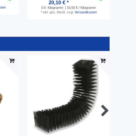
20,10 € *
sten
*
i
0.6
Kilogramm
| 33,50 € / Kilogramm
*
inkl. ges. MwSt.
zzgl.
Versandkosten