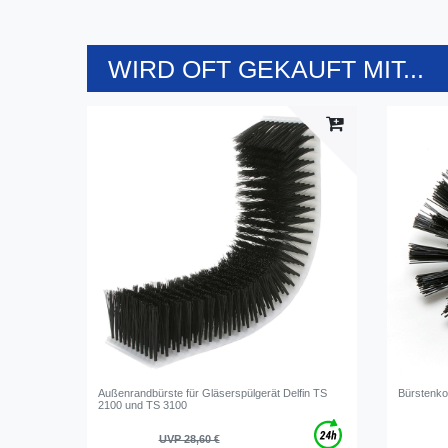
WIRD OFT GEKAUFT MIT...
Außenrandbürste für Gläserspülgerät Delfin TS
Bürstenkop
2100 und TS 3100
UVP 28,60 €