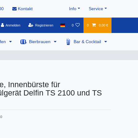
00
Kontakt
Info
Service
Anmelden
Registrieren
0
0
0,00 €
pfen
Bierbrauen
Bar & Cocktail
e, Innenbürste für
lgerät Delfin TS 2100 und TS
10