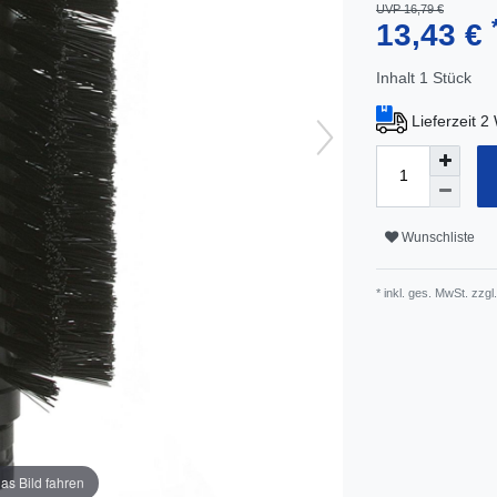
UVP 16,79 €
13,43 €
Inhalt
1
Stück
Lieferzeit 
Wunschliste
* inkl. ges. MwSt. zzgl.
as Bild fahren