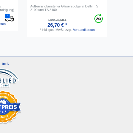
&
Außenrandbürste für Gläserspülgerät Delfin TS
Bürstenko
einigung)
2100 und TS 3100
UVP 28,60 €
sten
26,70 € *
*
inkl. ges. MwSt.
zzgl.
Versandkosten
*
i
 bei: