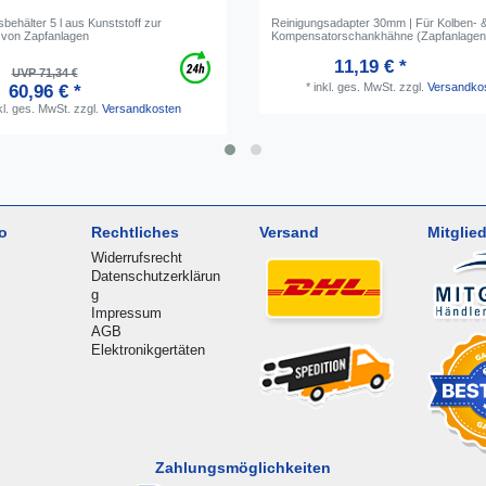
behälter 5 l aus Kunststoff zur
Reinigungsadapter 30mm | Für Kolben- 
 von Zapfanlagen
Kompensatorschankhähne (Zapfanlagenr
11,19 € *
UVP 71,34 €
*
inkl. ges. MwSt.
zzgl.
Versandko
60,96 € *
kl. ges. MwSt.
zzgl.
Versandkosten
o
Rechtliches
Versand
Mitglied
Widerrufsrecht
Datenschutzerklärun
g
Impressum
AGB
Elektronikgertäten
Zahlungsmöglichkeiten