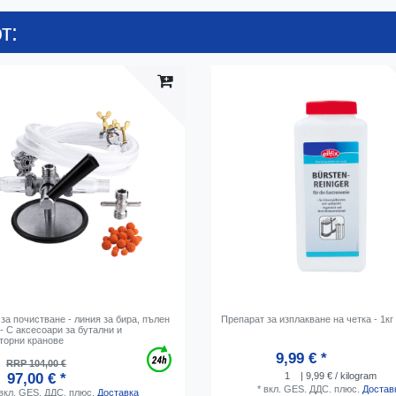
т:
за почистване - линия за бира, пълен
Препарат за изплакване на четка - 1кг
- С аксесоари за бутални и
торни кранове
9,99 € *
RRP 104,00 €
97,00 € *
1
| 9,99 € / kilogram
*
вкл. GES. ДДС.
плюс.
Достав
вкл. GES. ДДС.
плюс.
Доставка