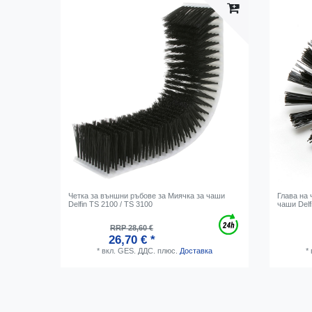
Четка за външни ръбове за Миячка за чаши
Глава на 
Delfin TS 2100 / TS 3100
чаши Delf
RRP 28,60 €
26,70 € *
*
вкл. GES. ДДС.
плюс.
Доставка
*