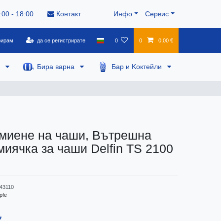
:00 - 18:00
Контакт
Инфо
Сервис
рирам
да се регистрирате
0
0
0,00 €
а
Бира варна
Бар и Kоктейли
 миене на чаши, Вътрешна
миячка за чаши Delfin TS 2100
43110
pfe
*