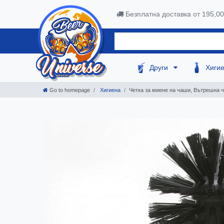
Безплатна доставка от 195,0
Други
Хиги
Go to homepage
Хигиена
Четка за миене на чаши, Вътрешна че