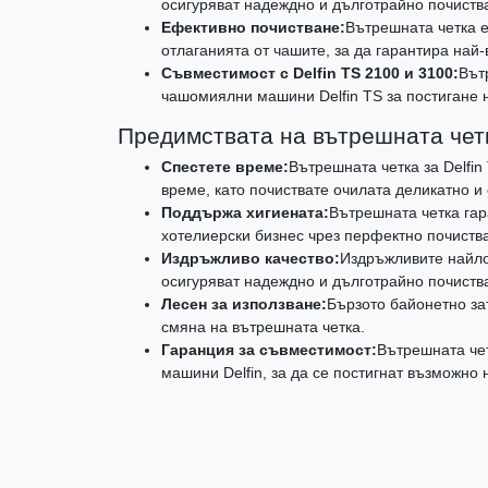
осигуряват надеждно и дълготрайно почиств
Ефективно почистване:
Вътрешната четка 
отлаганията от чашите, за да гарантира най-
Съвместимост с Delfin TS 2100 и 3100:
Вът
чашомиялни машини Delfin TS за постигане 
Предимствата на вътрешната четка
Спестете време:
Вътрешната четка за Delfin
време, като почиствате очилата деликатно и
Поддържа хигиената:
Вътрешната четка гар
хотелиерски бизнес чрез перфектно почиств
Издръжливо качество:
Издръжливите найло
осигуряват надеждно и дълготрайно почиств
Лесен за използване:
Бързото байонетно за
смяна на вътрешната четка.
Гаранция за съвместимост:
Вътрешната че
машини Delfin, за да се постигнат възможно 