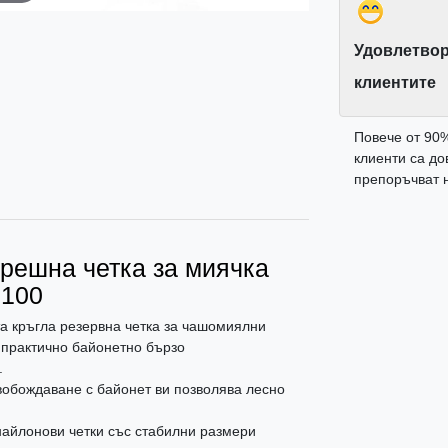
Удовлетвор
клиентите
Повече от 90
клиенти са до
препоръчват н
трешна четка за миячка
3100
та кръгла резервна четка за чашомиялни
с практично байонетно бързо
.
вобождаване с байонет ви позволява лесно
найлонови четки със стабилни размери