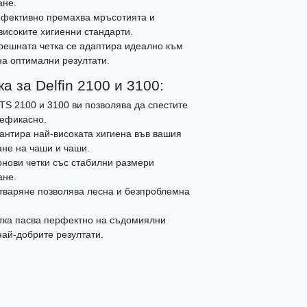
ане.
ефективно премахва мръсотията и
високите хигиенни стандарти.
решната четка се адаптира идеално към
на оптимални резултати.
 за Delfin 2100 и 3100:
 TS 2100 и 3100 ви позволява да спестите
 ефикасно.
антира най-високата хигиена във вашия
ане на чаши и чаши.
нови четки със стабилни размери
ане.
тваряне позволява лесна и безпроблемна
тка пасва перфектно на съдомиялни
най-добрите резултати.