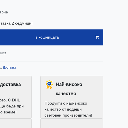
арче
ставка 2 седмици!
в кошницата
ания
с.
Доставка
доставка
Най-високо
качество
рзо. С DHL
Продукти с най-високо
 ще бъде при
качество от водещи
ко време!
световни производители!