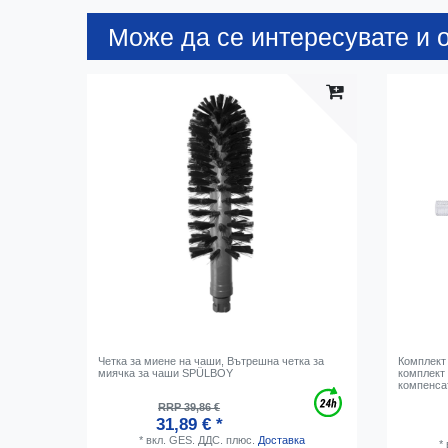
Може да се интересувате и о
Четка за миене на чаши, Вътрешна четка за
Комплект 
миячка за чаши SPÜLBOY
комплект 
компенса
RRP 39,86 €
31,89 € *
*
вкл. GES. ДДС.
плюс.
Доставка
*