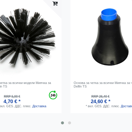
четка за всички модели Миячка за
Основа за четка за всички Миячка за
in TS
Delfin TS
RRP 5,00 €
RRP 26,40 €
4,70 € *
24,60 € *
вкл. GES. ДДС.
плюс.
Доставка
*
вкл. GES. ДДС.
плюс.
Достав