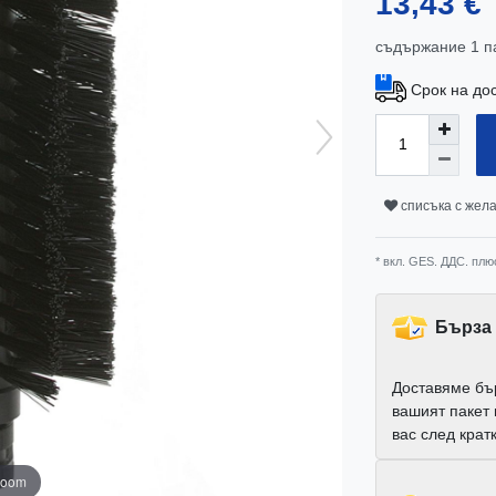
13,43 €
съдържание
1
п
Срок на до
списъка с жел
* вкл. GES. ДДС. плю
Бърза 
Доставяме бъ
вашият пакет
вас след крат
zoom