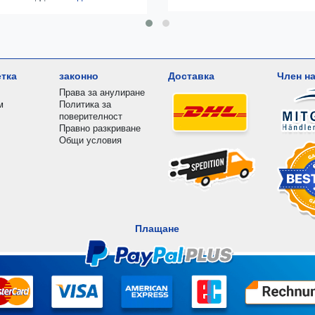
етка
законно
Доставка
Член на
Права за анулиране
м
Политика за
поверителност
Правно разкриване
Общи условия
Плащане