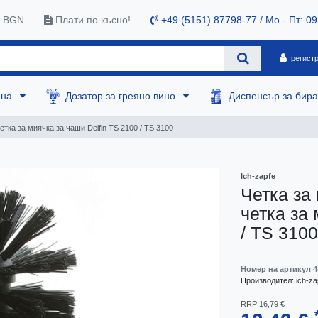
0 BGN
Плати по късно!
+49 (5151) 87798-77 / Mo - Пт: 09
регист
ена
Дозатор за греяно вино
Диспенсър за бир
тка за миячка за чаши Delfin TS 2100 / TS 3100
Ich-zapfe
Четка за
четка за 
/ TS 3100
Номер на артикул
4
Производител:
ich-za
RRP 16,79 €