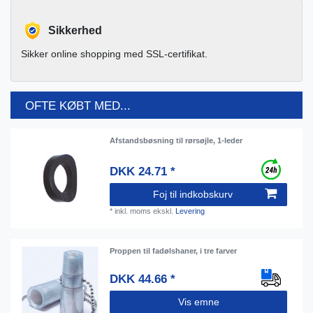
Sikkerhed
Sikker online shopping med SSL-certifikat.
OFTE KØBT MED...
Afstandsbøsning til rørsøjle, 1-leder
DKK 24.71 *
Foj til indkobskurv
*
inkl. moms
ekskl.
Levering
Proppen til fadølshaner, i tre farver
DKK 44.66 *
Vis emne