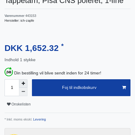
Tappetårn, Pisa CNS poleret, 1-line
Varenummer
443153
Hersteller:
ich-zapfe
*
DKK 1,652.32
Indhold
1
stykke
Din bestilling vil blive sendt inden for 24 timer!
Foj til indkobskurv
Onskelisten
* Inkl. moms ekskl.
Levering