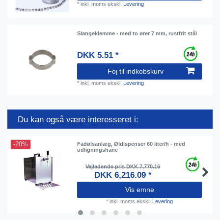
*
inkl. moms
ekskl.
Levering
Slangeklemme - med to ører 7 mm, rustfrit stål
DKK 5.51 *
Foj til indkobskurv
*
inkl. moms
ekskl.
Levering
Du kan også være interesseret i:
-20%
Fadølsanlæg, Øldispenser 60 liter/h - med
udligningshane
Vejledende pris DKK 7,770.16
DKK 6,216.09 *
Vis emne
*
inkl. moms
ekskl.
Levering