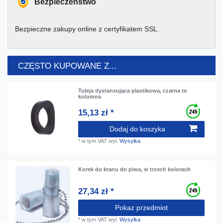
Bezpieczeństwo
Bezpieczne zakupy online z certyfikatem SSL.
CZĘSTO KUPOWANE Z...
Tuleja dystansująca plastikowa, czarna to
kolumna
15,13 zł *
Dodaj do koszyka
*
w tym VAT
wyl.
Wysylka
Korek do kranu do piwa, w trzech kolorach
27,34 zł *
Pokaz przedmiot
*
w tym VAT
wyl.
Wysylka