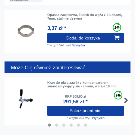
Opaska zaciskowa, Zacisk do węża z 2 uchami,
7mm, stal nierdzewna
3,37 zł *
Dodaj do koszyka
*
w tym VAT
wyl.
Wysylka
Może Cię również zainteresować:
Kran do piwa zawór z kompensatorem
samozamykający się - chrom, wersja 10 mm
RRP 309,80 zł
291,58 zł *
Pokaz przedmiot
*
w tym VAT
wyl.
Wysylka