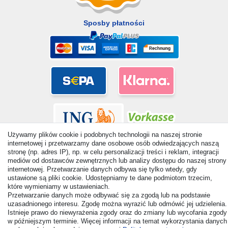
Sposby płatności
Używamy plików cookie i podobnych technologii na naszej stronie
internetowej i przetwarzamy dane osobowe osób odwiedzających naszą
stronę (np. adres IP), np. w celu personalizacji treści i reklam, integracji
mediów od dostawców zewnętrznych lub analizy dostępu do naszej strony
internetowej. Przetwarzanie danych odbywa się tylko wtedy, gdy
ustawione są pliki cookie. Udostępniamy te dane podmiotom trzecim,
© Copyright 2026 | Wszelkie prawa zastrzezone. - All rights
które wymieniamy w ustawieniach.
reserved. Prices incl. VAT. 19% VAT Basic prices see article detail
Przetwarzanie danych może odbywać się za zgodą lub na podstawie
| * Applies to deliveries to the UK!
uzasadnionego interesu. Zgodę można wyrazić lub odmówić jej udzielenia.
Istnieje prawo do niewyrażenia zgody oraz do zmiany lub wycofania zgody
w późniejszym terminie. Więcej informacji na temat wykorzystania danych
Kontakt
Odstąp od umowy tutaj